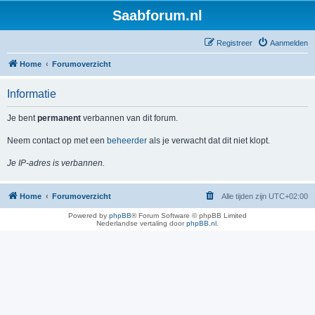
Saabforum.nl
Registreer
Aanmelden
Home
Forumoverzicht
Informatie
Je bent
permanent
verbannen van dit forum.
Neem contact op met een
beheerder
als je verwacht dat dit niet klopt.
Je IP-adres is verbannen.
Home
Forumoverzicht
Alle tijden zijn
UTC+02:00
Powered by
phpBB
® Forum Software © phpBB Limited
Nederlandse vertaling door
phpBB.nl
.