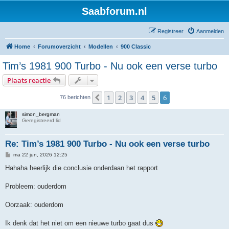
Saabforum.nl
Registreer
Aanmelden
Home
Forumoverzicht
Modellen
900 Classic
Tim’s 1981 900 Turbo - Nu ook een verse turbo
Plaats reactie
1
2
3
4
5
6
Vorige
76 berichten
simon_bergman
Geregistreerd lid
Re: Tim’s 1981 900 Turbo - Nu ook een verse turbo
B
ma 22 jun, 2026 12:25
e
r
Hahaha heerlijk die conclusie onderdaan het rapport
i
c
h
Probleem: ouderdom
t
Oorzaak: ouderdom
Ik denk dat het niet om een nieuwe turbo gaat dus