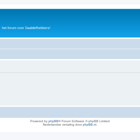
het forum voor Saabliefhebbers!
Powered by
phpBB
® Forum Software © phpBB Limited
Nederlandse vertaling door
phpBB.nl
.