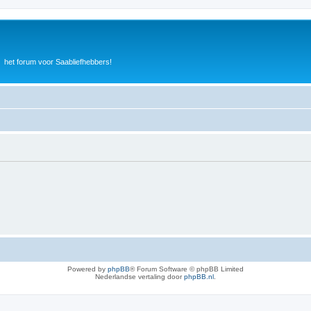
het forum voor Saabliefhebbers!
Powered by
phpBB
® Forum Software © phpBB Limited
Nederlandse vertaling door
phpBB.nl
.