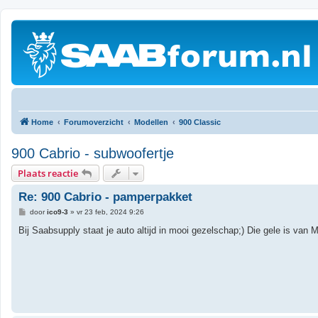
Home
Forumoverzicht
Modellen
900 Classic
900 Cabrio - subwoofertje
Plaats reactie
Re: 900 Cabrio - pamperpakket
B
door
ico9-3
»
vr 23 feb, 2024 9:26
e
r
Bij Saabsupply staat je auto altijd in mooi gezelschap;) Die gele is van M
i
c
h
t