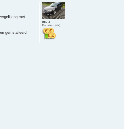
h
o
o
g
ergelijking met
ico9-3
Donateur (4x)
en geïnstalleerd.