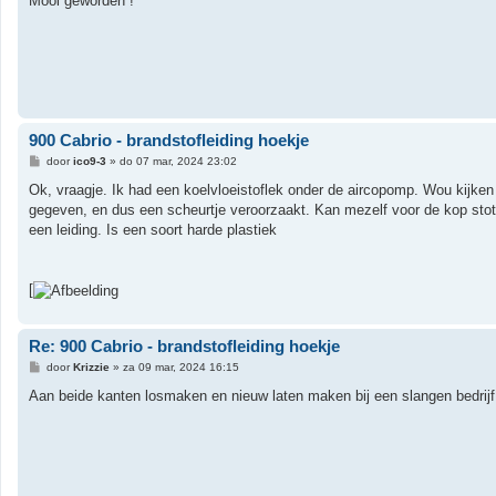
Mooi geworden !
i
c
h
t
900 Cabrio - brandstofleiding hoekje
B
door
ico9-3
»
do 07 mar, 2024 23:02
e
r
Ok, vraagje. Ik had een koelvloeistoflek onder de aircopomp. Wou kijken
i
gegeven, en dus een scheurtje veroorzaakt. Kan mezelf voor de kop stot
c
h
een leiding. Is een soort harde plastiek
t
[
Re: 900 Cabrio - brandstofleiding hoekje
B
door
Krizzie
»
za 09 mar, 2024 16:15
e
r
Aan beide kanten losmaken en nieuw laten maken bij een slangen bedrijf
i
c
h
t