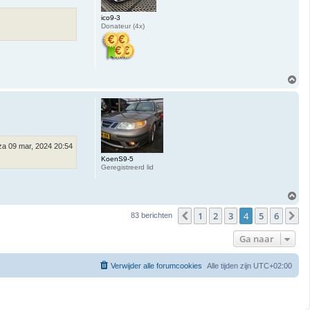
ico9-3
Donateur (4x)
O
m
h
o
o
g
za 09 mar, 2024 20:54
KoenS9-5
Geregistreerd lid
O
m
1
2
3
4
5
6
h
Vorige
V
83 berichten
o
o
Ga naar
g
Verwijder alle forumcookies
Alle tijden zijn
UTC+02:00