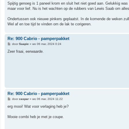
Spijtig genoeg is 1 paneel krom en sluit het niet goed aan. Gelukkig wa
maar voor lief. Nu is het wachten op de rubbers van Lewis Saab om alles 
Ondertussen ook nieuwe pinkers geplaatst. In de komende de weken zulle
Wel af en toe tijd te vinden om de lak te corigeren.
Re: 900 Cabrio - pamperpakket
B
door
Saapie
»
wo 06 mar, 2024 0:24
e
r
Zeer fraai, eerwaarde.
i
c
h
t
Re: 900 Cabrio - pamperpakket
B
door
caspar
»
wo 06 mar, 2024 11:22
e
r
erg mooi! Wat voor verlaging heb je?
i
c
h
Mooie combi heb je met je coupe.
t