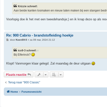
r
i
Krizzie schreef:
c
h
Aan beide kanten losmaken en nieuw laten maken bij een slangen bedri
t
Voorlopig doe ik het met een tweedehandsje;) en ik knap deze op als res
Re: 900 Cabrio - brandstofleiding hoekje
B
door
KoenS9-5
»
za 09 mar, 2024 21:12
e
r
i
ico9-3 schreef:
↑
c
h
Bij Elferinck?
t
Klopt! Vanmorgen klaar gelegd. Zal maandag de deur uitgaan
Plaats reactie
Terug naar “900 Classic”
Home
Forumoverzicht