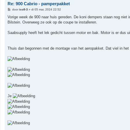
Re: 900 Cabrio - pamperpakket
B
door
ico9-3
»
di 05 mar, 2024 22:52
e
r
Vorige week de 900 naar huis gereden. De koni dempers staan nog niet ing
i
Bilstein. Overweeg ze ook op de coupe te installeren.
c
h
t
Saabsupply heeft het lek gedicht tussen motor en bak. Motor is er dus u
Thuis dan begonnen met de montage van het aeropakket. Dat viel in he
Je