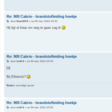
Re: 900 Cabrio - brandstofleiding hoekje
B
door
KoenS9-5
»
za 09 mar, 2024 20:32
e
r
Hij ligt al klaar om weg te gaan zag ik
i
c
h
t
Re: 900 Cabrio - brandstofleiding hoekje
B
door
ico9-3
»
za 09 mar, 2024 20:54
e
r
[q]
i
c
h
Bij Elferinck?
t
Reden:
onnodige quote
Re: 900 Cabrio - brandstofleiding hoekje
B
door
ico9-3
»
za 09 mar, 2024 20:54
e