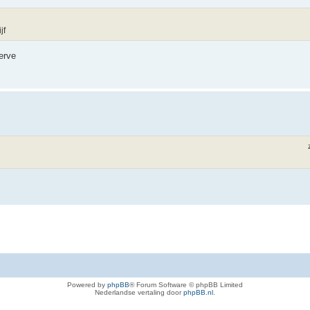
jf
erve
Powered by
phpBB
® Forum Software © phpBB Limited
Nederlandse vertaling door
phpBB.nl
.