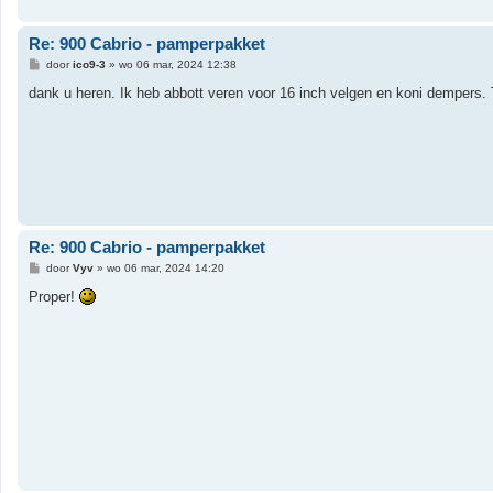
Re: 900 Cabrio - pamperpakket
B
door
ico9-3
»
wo 06 mar, 2024 12:38
e
r
dank u heren. Ik heb abbott veren voor 16 inch velgen en koni dempers. T
i
c
h
t
Re: 900 Cabrio - pamperpakket
B
door
Vyv
»
wo 06 mar, 2024 14:20
e
r
Proper!
i
c
h
t