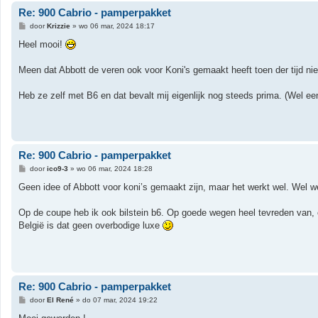
Re: 900 Cabrio - pamperpakket
B
door
Krizzie
»
wo 06 mar, 2024 18:17
e
r
Heel mooi!
i
c
h
Meen dat Abbott de veren ook voor Koni's gemaakt heeft toen der tijd nie
t
Heb ze zelf met B6 en dat bevalt mij eigenlijk nog steeds prima. (Wel e
Re: 900 Cabrio - pamperpakket
B
door
ico9-3
»
wo 06 mar, 2024 18:28
e
r
Geen idee of Abbott voor koni’s gemaakt zijn, maar het werkt wel. Wel w
i
c
h
Op de coupe heb ik ook bilstein b6. Op goede wegen heel tevreden van, o
t
België is dat geen overbodige luxe
Re: 900 Cabrio - pamperpakket
B
door
El René
»
do 07 mar, 2024 19:22
e
r