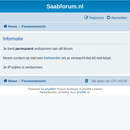
Saabforum.nl
Registreer
Aanmelden
Home
Forumoverzicht
Informatie
Je bent
permanent
verbannen van dit forum.
Neem contact op met een
beheerder
als je verwacht dat dit niet klopt.
Je IP-adres is verbannen.
Home
Forumoverzicht
Alle tijden zijn
UTC+02:00
Powered by
phpBB
® Forum Software © phpBB Limited
Nederlandse vertaling door
phpBB.nl
.