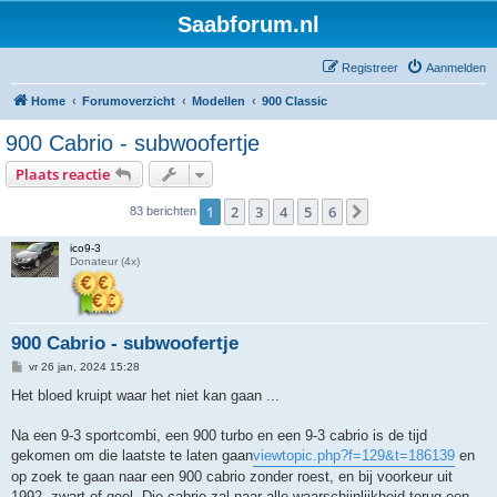
Saabforum.nl
Registreer
Aanmelden
Home
Forumoverzicht
Modellen
900 Classic
900 Cabrio - subwoofertje
Plaats reactie
1
2
3
4
5
6
Volgende
83 berichten
ico9-3
Donateur (4x)
900 Cabrio - subwoofertje
B
vr 26 jan, 2024 15:28
e
r
Het bloed kruipt waar het niet kan gaan ...
i
c
h
Na een 9-3 sportcombi, een 900 turbo en een 9-3 cabrio is de tijd
t
gekomen om die laatste te laten gaan
viewtopic.php?f=129&t=186139
en
op zoek te gaan naar een 900 cabrio zonder roest, en bij voorkeur uit
1992, zwart of geel. Die cabrio zal naar alle waarschijnlijkheid terug een