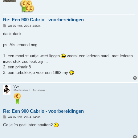
Re: Een 900 Cabrio - voorbereidingen
B
wo 07 feb, 2024 14:34
e
r
dank dank...
i
c
h
ps. Als iemand nog
t
1. een mooi stuurtje weet liggen
vooral een lederen nardi, met lederen
inzet stuk zou leuk zijn...
2. een primair 8
3. een turboklokje voor een 1992 my
Vyv
Moderator + Donateur
Re: Een 900 Cabrio - voorbereidingen
B
wo 07 feb, 2024 14:35
e
r
Ga je 'm geel laten spuiten?
i
c
h