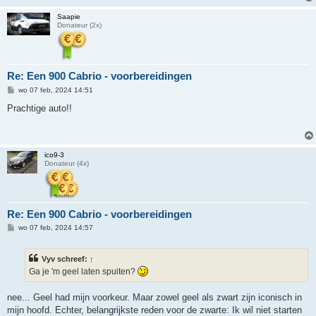
t
Saapie
Donateur (2x)
Re: Een 900 Cabrio - voorbereidingen
B
wo 07 feb, 2024 14:51
e
r
Prachtige auto!!
i
c
h
t
ico9-3
Donateur (4x)
Re: Een 900 Cabrio - voorbereidingen
B
wo 07 feb, 2024 14:57
e
r
i
Vyv schreef:
↑
c
h
Ga je 'm geel laten spuiten?
t
nee... Geel had mijn voorkeur. Maar zowel geel als zwart zijn iconisch in
mijn hoofd. Echter, belangrijkste reden voor de zwarte: Ik wil niet starten