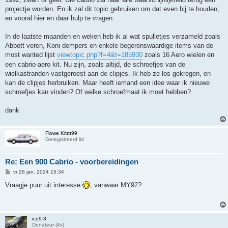
projectje worden. En ik zal dit topic gebruiken om dat even bij te houden,
en vooral hier en daar hulp te vragen.
In de laatste maanden en weken heb ik al wat spulletjes verzameld zoals
Abbott veren, Koni dempers en enkele begerenswaardige items van de
most wanted lijst
viewtopic.php?f=4&t=185930
zoals 16 Aero wielen en
een cabrio-aero kit. Nu zijn, zoals altijd, de schroefjes van de
wielkastranden vastgeroest aan de clipjes. Ik heb ze los gekregen, en
kan de clipjes herbruiken. Maar heeft iemand een idee waar ik nieuwe
schroefjes kan vinden? Of welke schroefmaat ik moet hebben?
dank
Flowe Kitttt99
Geregistreerd lid
Re: Een 900 Cabrio - voorbereidingen
B
vr 26 jan, 2024 15:34
e
r
Vraagje puur uit interesse
, vanwaar MY92?
i
c
h
t
ico9-3
Donateur (4x)