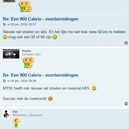
Re: Een 900 Cabrio - voorbereidingen
B
vr 26 jan, 2024 16:57
e
r
Nieuwe rail stoelen en abs. En het lijkt me wel leuk twee 92’ers te hebben
i
mag ook een 93 of 94 zijn
c
h
t
Krizzie
Donateur (3x)
Re: Een 900 Cabrio - voorbereidingen
B
vr 26 jan, 2024 18:58
e
r
MY91 heeft ook nieuwe rail stoelen en meestal ABS.
i
c
h
Succes met de zoektocht!
t
Vyv
Moderator + Donateur