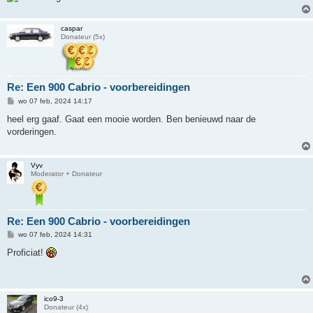
caspar
Donateur (5x)
Re: Een 900 Cabrio - voorbereidingen
B
wo 07 feb, 2024 14:17
e
r
heel erg gaaf. Gaat een mooie worden. Ben benieuwd naar de
i
vorderingen.
c
h
t
Vyv
Moderator + Donateur
Re: Een 900 Cabrio - voorbereidingen
B
wo 07 feb, 2024 14:31
e
r
Proficiat!
i
c
h
t
ico9-3
Donateur (4x)