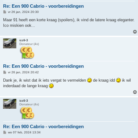
Re: Een 900 Cabrio - voorbereidingen
B
vr 26 jan, 2024 20:30
e
r
Maar 91 heeft een korte kraag (spoilers), ik vind de latere kraag eleganter.
i
Ico miskien ook...
c
h
t
ico9-3
Donateur (4x)
Re: Een 900 Cabrio - voorbereidingen
B
vr 26 jan, 2024 20:42
e
r
Dank je, ik wist dat ik iets vergat te vermelden
de kraag idd
ik wil
i
inderdaad de lange kraag
c
h
t
ico9-3
Donateur (4x)
Re: Een 900 Cabrio - voorbereidingen
B
wo 07 feb, 2024 13:34
e