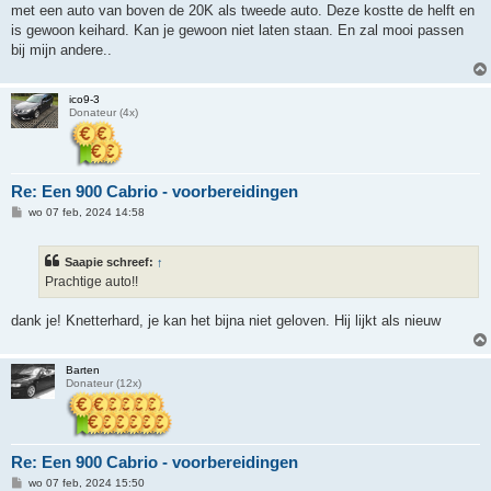
met een auto van boven de 20K als tweede auto. Deze kostte de helft en
is gewoon keihard. Kan je gewoon niet laten staan. En zal mooi passen
bij mijn andere..
ico9-3
Donateur (4x)
Re: Een 900 Cabrio - voorbereidingen
B
wo 07 feb, 2024 14:58
e
r
i
Saapie schreef:
↑
c
h
Prachtige auto!!
t
dank je! Knetterhard, je kan het bijna niet geloven. Hij lijkt als nieuw
Barten
Donateur (12x)
Re: Een 900 Cabrio - voorbereidingen
B
wo 07 feb, 2024 15:50