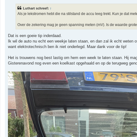
r
i
Luthart schreef:
↑
c
h
Als je lekstromen hebt die na stilstand de accu leeg trekt. Kun je dat me
t
Over de zekering mag je geen spanning meten (mV). Is de waarde groter 
Dat is een goeie tip inderdaad.
Ik wil de auto nu echt een weekje laten staan, en dan zal ik echt weten 
want elektrotechnisch ben ik niet onderlegd. Maar dank voor de tip!
Het is trouwens nog best lastig om hem een week te laten staan. Hij mag 
Gisterenavond nog even een koelkast opgehaald en op de terugweg genot