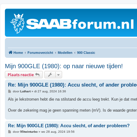
Home
Forumoverzicht
Modellen
900 Classic
Mijn 900GLE (1980): op naar nieuwe tijden!
Plaats reactie
Re: Mijn 900GLE (1980): Accu slecht, of ander probl
B
door
Luthart
»
di 27 aug, 2024 16:36
e
r
Als je lekstromen hebt die na stilstand de accu leeg trekt. Kun je dat m
i
c
h
Over de zekering mag je geen spanning meten (mV). Is de waarde groter d
t
Re: Mijn 900GLE (1980): Accu slecht, of ander probleem?
B
door
95twinturbo
»
wo 28 aug, 2024 19:56
e