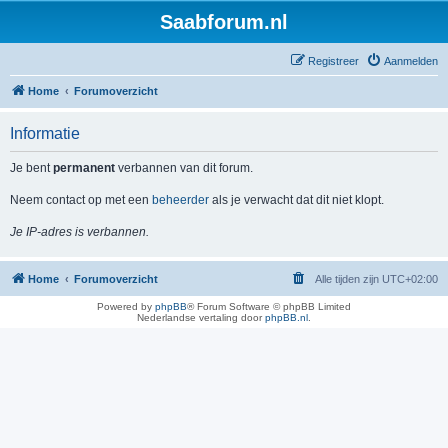
Saabforum.nl
Registreer
Aanmelden
Home
Forumoverzicht
Informatie
Je bent
permanent
verbannen van dit forum.
Neem contact op met een
beheerder
als je verwacht dat dit niet klopt.
Je IP-adres is verbannen.
Home
Forumoverzicht
Alle tijden zijn
UTC+02:00
Powered by
phpBB
® Forum Software © phpBB Limited
Nederlandse vertaling door
phpBB.nl
.