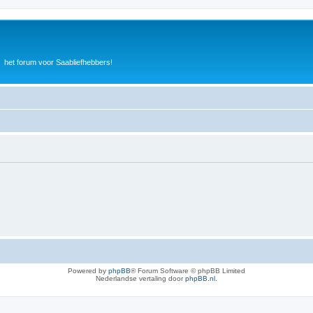
het forum voor Saabliefhebbers!
Powered by
phpBB
® Forum Software © phpBB Limited
Nederlandse vertaling door
phpBB.nl
.