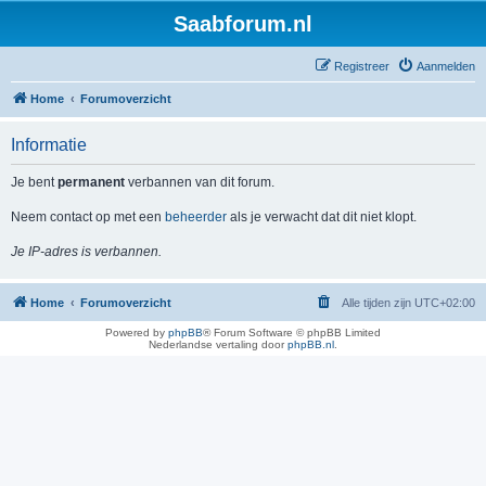
Saabforum.nl
Registreer
Aanmelden
Home
Forumoverzicht
Informatie
Je bent
permanent
verbannen van dit forum.
Neem contact op met een
beheerder
als je verwacht dat dit niet klopt.
Je IP-adres is verbannen.
Home
Forumoverzicht
Alle tijden zijn
UTC+02:00
Powered by
phpBB
® Forum Software © phpBB Limited
Nederlandse vertaling door
phpBB.nl
.