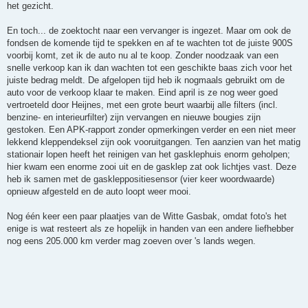
het gezicht.
En toch... de zoektocht naar een vervanger is ingezet. Maar om ook de
fondsen de komende tijd te spekken en af te wachten tot de juiste 900S
voorbij komt, zet ik de auto nu al te koop. Zonder noodzaak van een
snelle verkoop kan ik dan wachten tot een geschikte baas zich voor het
juiste bedrag meldt. De afgelopen tijd heb ik nogmaals gebruikt om de
auto voor de verkoop klaar te maken. Eind april is ze nog weer goed
vertroeteld door Heijnes, met een grote beurt waarbij alle filters (incl.
benzine- en interieurfilter) zijn vervangen en nieuwe bougies zijn
gestoken. Een APK-rapport zonder opmerkingen verder en een niet meer
lekkend kleppendeksel zijn ook vooruitgangen. Ten aanzien van het matig
stationair lopen heeft het reinigen van het gasklephuis enorm geholpen;
hier kwam een enorme zooi uit en de gasklep zat ook lichtjes vast. Deze
heb ik samen met de gaskleppositiesensor (vier keer woordwaarde)
opnieuw afgesteld en de auto loopt weer mooi.
Nog één keer een paar plaatjes van de Witte Gasbak, omdat foto's het
enige is wat resteert als ze hopelijk in handen van een andere liefhebber
nog eens 205.000 km verder mag zoeven over 's lands wegen.