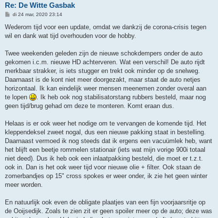
Re: De Witte Gasbak
B
di 24 mar, 2020 23:14
e
r
Wederom tijd voor een update, omdat we dankzij de corona-crisis tegen
i
wil en dank wat tijd overhouden voor de hobby.
c
h
t
Twee weekenden geleden zijn de nieuwe schokdempers onder de auto
gekomen i.c.m. nieuwe HD achterveren. Wat een verschil! De auto rijdt
merkbaar strakker, is iets stugger en trekt ook minder op de snelweg.
Daarnaast is de kont niet meer doorgezakt, maar staat de auto netjes
horizontaal. Ik kan eindelijk weer mensen meenemen zonder overal aan
te lopen
. Ik heb ook nog stabilisatorstang rubbers besteld, maar nog
geen tijd/brug gehad om deze te monteren. Komt eraan dus.
Helaas is er ook weer het nodige om te vervangen de komende tijd. Het
kleppendeksel zweet nogal, dus een nieuwe pakking staat in bestelling.
Daarnaast vermoed ik nog steeds dat ik ergens een vacuümlek heb, want
het blijft een beetje rommelen stationair (iets wat mijn vorige 900i totaal
niet deed). Dus ik heb ook een inlaatpakking besteld, die moet er t.z.t.
ook in. Dan is het ook weer tijd voor nieuwe olie + filter. Ook staan de
zomerbandjes op 15" cross spokes er weer onder, ik zie het geen winter
meer worden.
En natuurlijk ook even de obligate plaatjes van een fijn voorjaarsritje op
de Ooijsedijk. Zoals te zien zit er geen spoiler meer op de auto; deze was