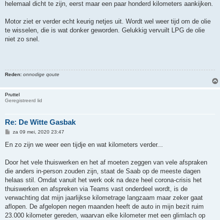
helemaal dicht te zijn, eerst maar een paar honderd kilometers aankijken.
Motor ziet er verder echt keurig netjes uit. Wordt wel weer tijd om de olie
te wisselen, die is wat donker geworden. Gelukkig vervuilt LPG de olie
niet zo snel.
Reden:
onnodige qoute
Pruttel
Geregistreerd lid
Re: De Witte Gasbak
B
za 09 mei, 2020 23:47
e
r
En zo zijn we weer een tijdje en wat kilometers verder...
i
c
h
Door het vele thuiswerken en het af moeten zeggen van vele afspraken
t
die anders in-person zouden zijn, staat de Saab op de meeste dagen
helaas stil. Omdat vanuit het werk ook na deze heel corona-crisis het
thuiswerken en afspreken via Teams vast onderdeel wordt, is de
verwachting dat mijn jaarlijkse kilometrage langzaam maar zeker gaat
aflopen. De afgelopen negen maanden heeft de auto in mijn bezit ruim
23.000 kilometer gereden, waarvan elke kilometer met een glimlach op