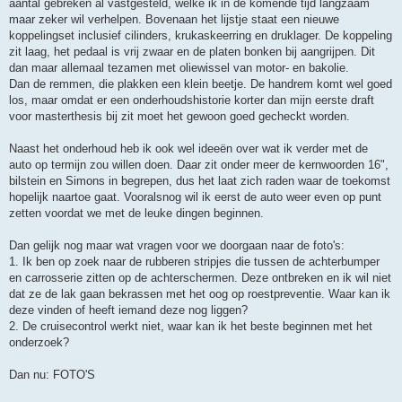
aantal gebreken al vastgesteld, welke ik in de komende tijd langzaam
maar zeker wil verhelpen. Bovenaan het lijstje staat een nieuwe
koppelingset inclusief cilinders, krukaskeerring en druklager. De koppeling
zit laag, het pedaal is vrij zwaar en de platen bonken bij aangrijpen. Dit
dan maar allemaal tezamen met oliewissel van motor- en bakolie.
Dan de remmen, die plakken een klein beetje. De handrem komt wel goed
los, maar omdat er een onderhoudshistorie korter dan mijn eerste draft
voor masterthesis bij zit moet het gewoon goed gecheckt worden.
Naast het onderhoud heb ik ook wel ideeën over wat ik verder met de
auto op termijn zou willen doen. Daar zit onder meer de kernwoorden 16",
bilstein en Simons in begrepen, dus het laat zich raden waar de toekomst
hopelijk naartoe gaat. Vooralsnog wil ik eerst de auto weer even op punt
zetten voordat we met de leuke dingen beginnen.
Dan gelijk nog maar wat vragen voor we doorgaan naar de foto's:
1. Ik ben op zoek naar de rubberen stripjes die tussen de achterbumper
en carrosserie zitten op de achterschermen. Deze ontbreken en ik wil niet
dat ze de lak gaan bekrassen met het oog op roestpreventie. Waar kan ik
deze vinden of heeft iemand deze nog liggen?
2. De cruisecontrol werkt niet, waar kan ik het beste beginnen met het
onderzoek?
Dan nu: FOTO'S