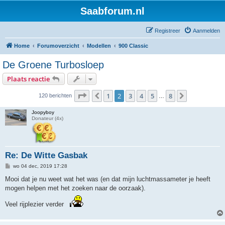
Saabforum.nl
Registreer
Aanmelden
Home
Forumoverzicht
Modellen
900 Classic
De Groene Turbosloep
Plaats reactie
Pagina
2
van
8
1
2
3
4
5
8
Vorige
Volgende
120 berichten
…
Joopyboy
Donateur (4x)
Re: De Witte Gasbak
B
wo 04 dec, 2019 17:28
e
r
Mooi dat je nu weet wat het was (en dat mijn luchtmassameter je heeft
i
mogen helpen met het zoeken naar de oorzaak).
c
h
t
Veel rijplezier verder