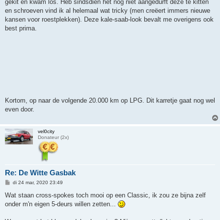
gekit en kwam los. Heb sindsdien het nog niet aangedurft deze te kitten
en schroeven vind ik al helemaal wat tricky (men creëert immers nieuwe
kansen voor roestplekken). Deze kale-saab-look bevalt me overigens ook
best prima.
Kortom, op naar de volgende 20.000 km op LPG. Dit karretje gaat nog wel
even door.
vel0city
Donateur (2x)
Re: De Witte Gasbak
B
di 24 mar, 2020 23:49
e
r
Wat staan cross-spokes toch mooi op een Classic, ik zou ze bijna zelf
i
onder m'n eigen 5-deurs willen zetten...
c
h
t