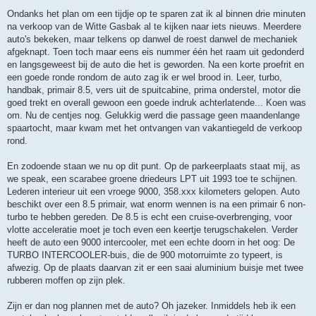
Ondanks het plan om een tijdje op te sparen zat ik al binnen drie minuten
na verkoop van de Witte Gasbak al te kijken naar iets nieuws. Meerdere
auto's bekeken, maar telkens op danwel de roest danwel de mechaniek
afgeknapt. Toen toch maar eens eis nummer één het raam uit gedonderd
en langsgeweest bij de auto die het is geworden. Na een korte proefrit en
een goede ronde rondom de auto zag ik er wel brood in. Leer, turbo,
handbak, primair 8.5, vers uit de spuitcabine, prima onderstel, motor die
goed trekt en overall gewoon een goede indruk achterlatende... Koen was
om. Nu de centjes nog. Gelukkig werd die passage geen maandenlange
spaartocht, maar kwam met het ontvangen van vakantiegeld de verkoop
rond.
En zodoende staan we nu op dit punt. Op de parkeerplaats staat mij, as
we speak, een scarabee groene driedeurs LPT uit 1993 toe te schijnen.
Lederen interieur uit een vroege 9000, 358.xxx kilometers gelopen. Auto
beschikt over een 8.5 primair, wat enorm wennen is na een primair 6 non-
turbo te hebben gereden. De 8.5 is echt een cruise-overbrenging, voor
vlotte acceleratie moet je toch even een keertje terugschakelen. Verder
heeft de auto een 9000 intercooler, met een echte doorn in het oog: De
TURBO INTERCOOLER-buis, die de 900 motorruimte zo typeert, is
afwezig. Op de plaats daarvan zit er een saai aluminium buisje met twee
rubberen moffen op zijn plek.
Zijn er dan nog plannen met de auto? Oh jazeker. Inmiddels heb ik een