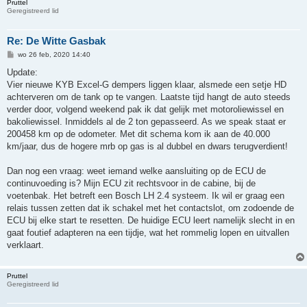
Pruttel
Geregistreerd lid
Re: De Witte Gasbak
B
wo 26 feb, 2020 14:40
e
r
Update:
i
Vier nieuwe KYB Excel-G dempers liggen klaar, alsmede een setje HD
c
h
achterveren om de tank op te vangen. Laatste tijd hangt de auto steeds
t
verder door, volgend weekend pak ik dat gelijk met motoroliewissel en
bakoliewissel. Inmiddels al de 2 ton gepasseerd. As we speak staat er
200458 km op de odometer. Met dit schema kom ik aan de 40.000
km/jaar, dus de hogere mrb op gas is al dubbel en dwars terugverdient!
Dan nog een vraag: weet iemand welke aansluiting op de ECU de
continuvoeding is? Mijn ECU zit rechtsvoor in de cabine, bij de
voetenbak. Het betreft een Bosch LH 2.4 systeem. Ik wil er graag een
relais tussen zetten dat ik schakel met het contactslot, om zodoende de
ECU bij elke start te resetten. De huidige ECU leert namelijk slecht in en
gaat foutief adapteren na een tijdje, wat het rommelig lopen en uitvallen
verklaart.
Pruttel
Geregistreerd lid