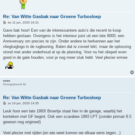
Re: Van Witte Gasbak naar Groene Turbosloep
B
do 11 jun, 2020 16:31
e
r
Gave bak hoor! Een van de interessantere auto’s die recent te koop
i
hebben gestaan. Overigens is het interieur juist uit een late 9000; een
c
h
Anniversary om precies te zijn. Onder andere te herkennen aan het
t
vliegtuiglogo in de rugleuning. Balen dat ie zoveel lekt, maar de oplossing
stond met ander onderhoud al op de planning. Voor nu het oliepeil even
goed in de gate houden, voor je nog meer stuk hebt. Veel plezier ermee
noee
Geregistreerd lid
Re: Van Witte Gasbak naar Groene Turbosloep
B
zo 14 jun, 2020 14:35
e
r
Leuk hoor een late 1993! Broertje staat hier in de garage, waarbij het
i
kenteken met GF begint. Ook een scarabee 1993 LPT (zonder primair 8.5
c
h
gewoon nog origineel)
t
Veel plezier met rijden (en wie weet komen we elkaar eens tegen...)