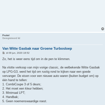
Pruttel
Geregistreerd lid
Van Witte Gasbak naar Groene Turbosloep
B
di 09 jun, 2020 18:52
e
r
Zo, het is weer eens tijd om in de pen te klimmen.
i
c
h
Na vlotte verkoop van mijn vorige classic, de welbekende Witte Gasbak
t
op LPG-G3, werd het tijd om rustig rond te kijken naar een goede
vervanger. De eisen voor een nieuwe auto waren (buiten budget om) op
één hand te tellen:
1. CombiCoupe 3 of 5 deurs;
2. Het moet een kleur hebben;
3. Minimaal LPT;
4. Handbak;
5. Geen noemenswaardige roest.