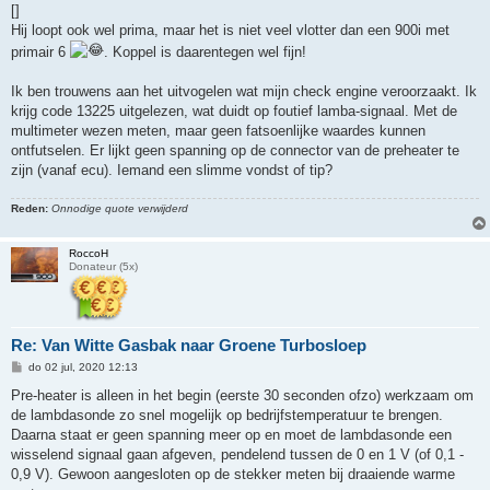
r
[]
i
Hij loopt ook wel prima, maar het is niet veel vlotter dan een 900i met
c
h
primair 6
. Koppel is daarentegen wel fijn!
t
Ik ben trouwens aan het uitvogelen wat mijn check engine veroorzaakt. Ik
krijg code 13225 uitgelezen, wat duidt op foutief lamba-signaal. Met de
multimeter wezen meten, maar geen fatsoenlijke waardes kunnen
ontfutselen. Er lijkt geen spanning op de connector van de preheater te
zijn (vanaf ecu). Iemand een slimme vondst of tip?
Reden:
Onnodige quote verwijderd
RoccoH
Donateur (5x)
Re: Van Witte Gasbak naar Groene Turbosloep
B
do 02 jul, 2020 12:13
e
r
Pre-heater is alleen in het begin (eerste 30 seconden ofzo) werkzaam om
i
de lambdasonde zo snel mogelijk op bedrijfstemperatuur te brengen.
c
h
Daarna staat er geen spanning meer op en moet de lambdasonde een
t
wisselend signaal gaan afgeven, pendelend tussen de 0 en 1 V (of 0,1 -
0,9 V). Gewoon aangesloten op de stekker meten bij draaiende warme