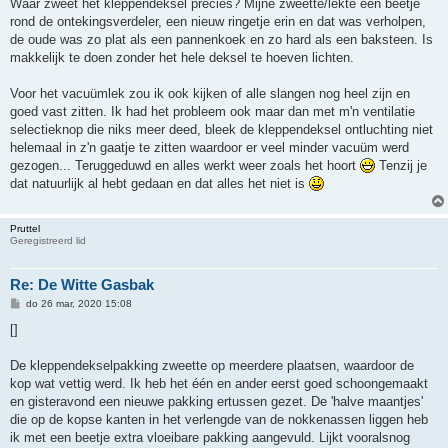
Waar zweet het kleppendeksel precies? Mijne zweette/lekte een beetje
rond de ontekingsverdeler, een nieuw ringetje erin en dat was verholpen,
de oude was zo plat als een pannenkoek en zo hard als een baksteen. Is
makkelijk te doen zonder het hele deksel te hoeven lichten.
Voor het vacuümlek zou ik ook kijken of alle slangen nog heel zijn en
goed vast zitten. Ik had het probleem ook maar dan met m'n ventilatie
selectieknop die niks meer deed, bleek de kleppendeksel ontluchting niet
helemaal in z'n gaatje te zitten waardoor er veel minder vacuüm werd
gezogen... Teruggeduwd en alles werkt weer zoals het hoort
Tenzij je
dat natuurlijk al hebt gedaan en dat alles het niet is
Pruttel
Geregistreerd lid
Re: De Witte Gasbak
B
do 26 mar, 2020 15:08
e
r
[]
i
c
h
De kleppendekselpakking zweette op meerdere plaatsen, waardoor de
t
kop wat vettig werd. Ik heb het één en ander eerst goed schoongemaakt
en gisteravond een nieuwe pakking ertussen gezet. De 'halve maantjes'
die op de kopse kanten in het verlengde van de nokkenassen liggen heb
ik met een beetje extra vloeibare pakking aangevuld. Lijkt vooralsnog