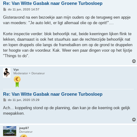
Re: Van Witte Gasbak naar Groene Turbosloep
B
do 11 jun, 2020 14:57
e
r
Gisteravond na een bezoekje aan mijn ouders op de terugweg een appje
i
van moeders: "Je auto lekt, er ligt allemaal olie op de oprit!"....
c
h
t
Korte inspectie verder: blok behoorlijk nat, beide keerringen lijken flink te
lekken, daarnaast is ook het stuurhuis aan de rechterzijde behoorlijk nat
en lopen druppels olie langs de framebalken om op de grond te druppelen
ter hoogte van de voordeur. Kak. Weer een paar dingen voor op het lijstje
"Things to do".
Vyv
Moderator + Donateur
Re: Van Witte Gasbak naar Groene Turbosloep
B
do 11 jun, 2020 15:29
e
r
Ach... koppeling stond op de planning, dan kan je die keerring ook gelijk
i
meepakken.
c
h
t
joep97
Donateur