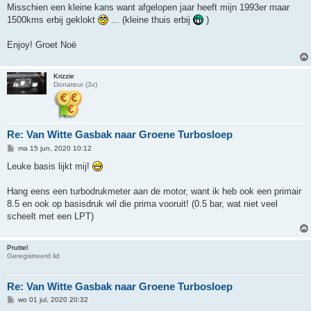
Misschien een kleine kans want afgelopen jaar heeft mijn 1993er maar
1500kms erbij geklokt
... (kleine thuis erbij
)
Enjoy! Groet Noë
Krizzie
Donateur (3x)
Re: Van Witte Gasbak naar Groene Turbosloep
B
ma 15 jun, 2020 10:12
e
r
Leuke basis lijkt mij!
i
c
h
Hang eens een turbodrukmeter aan de motor, want ik heb ook een primair
t
8.5 en ook op basisdruk wil die prima vooruit! (0.5 bar, wat niet veel
scheelt met een LPT)
Pruttel
Geregistreerd lid
Re: Van Witte Gasbak naar Groene Turbosloep
B
wo 01 jul, 2020 20:32
e