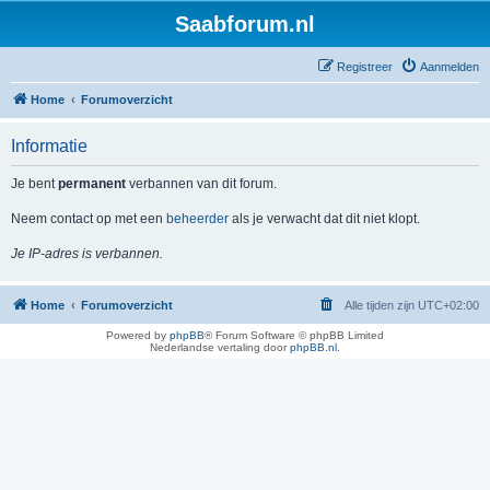
Saabforum.nl
Registreer
Aanmelden
Home
Forumoverzicht
Informatie
Je bent
permanent
verbannen van dit forum.
Neem contact op met een
beheerder
als je verwacht dat dit niet klopt.
Je IP-adres is verbannen.
Home
Forumoverzicht
Alle tijden zijn
UTC+02:00
Powered by
phpBB
® Forum Software © phpBB Limited
Nederlandse vertaling door
phpBB.nl
.