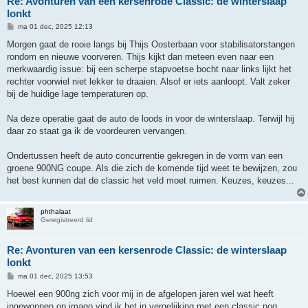
Re: Avonturen van een kersenrode Classic: de winterslaap
lonkt
B
ma 01 dec, 2025 12:13
e
r
Morgen gaat de rooie langs bij Thijs Oosterbaan voor stabilisatorstangen
i
rondom en nieuwe voorveren. Thijs kijkt dan meteen even naar een
c
h
merkwaardig issue: bij een scherpe stapvoetse bocht naar links lijkt het
t
rechter voorwiel niet lekker te draaien. Alsof er iets aanloopt. Valt zeker
bij de huidige lage temperaturen op.
Na deze operatie gaat de auto de loods in voor de winterslaap. Terwijl hij
daar zo staat ga ik de voordeuren vervangen.
Ondertussen heeft de auto concurrentie gekregen in de vorm van een
groene 900NG coupe. Als die zich de komende tijd weet te bewijzen, zou
het best kunnen dat de classic het veld moet ruimen. Keuzes, keuzes...
phthalaat
Geregistreerd lid
Re: Avonturen van een kersenrode Classic: de winterslaap
lonkt
B
ma 01 dec, 2025 13:53
e
r
Hoewel een 900ng zich voor mij in de afgelopen jaren wel wat heeft
i
ingewonnen op imago vind ik het in vergelijking met een classic nog