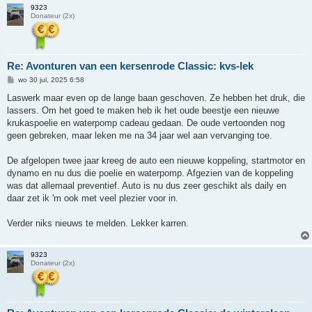
9323
Donateur (2x)
Re: Avonturen van een kersenrode Classic: kvs-lek
B
wo 30 jul, 2025 6:58
e
r
Laswerk maar even op de lange baan geschoven. Ze hebben het druk, die
i
lassers. Om het goed te maken heb ik het oude beestje een nieuwe
c
h
krukaspoelie en waterpomp cadeau gedaan. De oude vertoonden nog
t
geen gebreken, maar leken me na 34 jaar wel aan vervanging toe.
De afgelopen twee jaar kreeg de auto een nieuwe koppeling, startmotor en
dynamo en nu dus die poelie en waterpomp. Afgezien van de koppeling
was dat allemaal preventief. Auto is nu dus zeer geschikt als daily en
daar zet ik 'm ook met veel plezier voor in.
Verder niks nieuws te melden. Lekker karren.
9323
Donateur (2x)