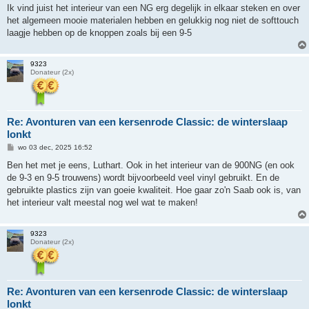
Ik vind juist het interieur van een NG erg degelijk in elkaar steken en over
het algemeen mooie materialen hebben en gelukkig nog niet de softtouch
laagje hebben op de knoppen zoals bij een 9-5
9323
Donateur (2x)
Re: Avonturen van een kersenrode Classic: de winterslaap
lonkt
B
wo 03 dec, 2025 16:52
e
r
Ben het met je eens, Luthart. Ook in het interieur van de 900NG (en ook
i
de 9-3 en 9-5 trouwens) wordt bijvoorbeeld veel vinyl gebruikt. En de
c
h
gebruikte plastics zijn van goeie kwaliteit. Hoe gaar zo'n Saab ook is, van
t
het interieur valt meestal nog wel wat te maken!
9323
Donateur (2x)
Re: Avonturen van een kersenrode Classic: de winterslaap
lonkt