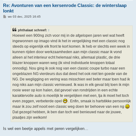
Re: Avonturen van een kersenrode Classic: de winterslaap
lonkt
B
wo 03 dec, 2025 16:45
e
r
i
phthalaat schreef:
↑
c
h
Hoewel een 900ng zich voor mij in de afgelopen jaren wel wat heeft
t
ingewonnen op imago vind ik het in vergelijking met een classic nog
steeds op eigenlijk elk front te kort komen. Ik heb er slechts een week in
kunnen rijden door werkzaamheden aan mijn classic maar ik vond
alleen al het interieur echt helemaal niks, allemaal plastic, de drie
blazer knoppen waren weg (ik vind individuele knoppen totaal
onnodig). Nou ging ik ook nog van een classic coupe turbo naar een
ongeblazen NG vierdeurs dus dat deed het ook niet ten goede van de
NG. De wegligging en vering was misschien wel beter maar toen had ik
nog niks aan mijn classic vernieuwd. Ik was in elk geval blij toen ik mijn
rooie weer op kon halen, dat gevoel van rondrijden in een echte
karaktervolle auto is moeilijk te vergelijken met een, tja ik moet het toch
even zeggen, verbeterde opel
. Enfin, smaak is hartstikke persoonlijk
maar ik zou zelf nooit een classic weg doen ter behoeve van een ng
Dat gezegd hebben, ik ben dan toch wel benieuwd naar de jouwe,
plaatjes zijn welkom!
Is wel een beetje appels met peren vergelijken…