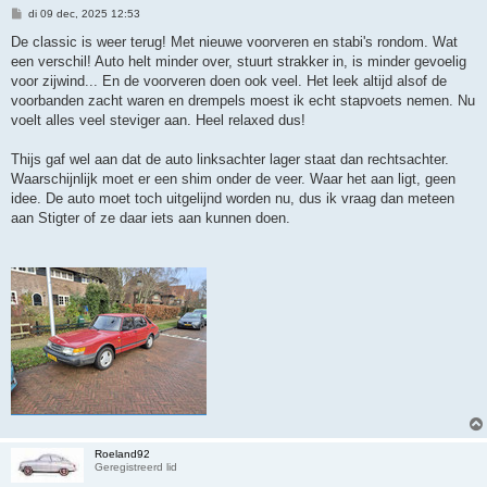
B
di 09 dec, 2025 12:53
e
r
De classic is weer terug! Met nieuwe voorveren en stabi's rondom. Wat
i
een verschil! Auto helt minder over, stuurt strakker in, is minder gevoelig
c
h
voor zijwind... En de voorveren doen ook veel. Het leek altijd alsof de
t
voorbanden zacht waren en drempels moest ik echt stapvoets nemen. Nu
voelt alles veel steviger aan. Heel relaxed dus!
Thijs gaf wel aan dat de auto linksachter lager staat dan rechtsachter.
Waarschijnlijk moet er een shim onder de veer. Waar het aan ligt, geen
idee. De auto moet toch uitgelijnd worden nu, dus ik vraag dan meteen
aan Stigter of ze daar iets aan kunnen doen.
Roeland92
Geregistreerd lid