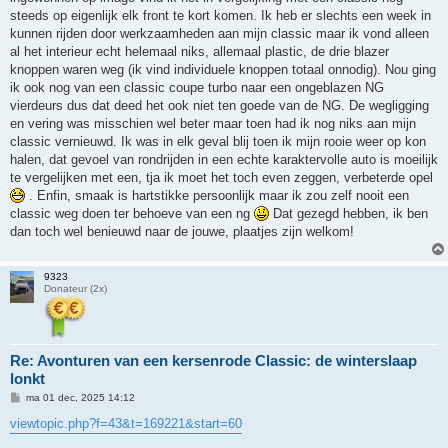
c
h
steeds op eigenlijk elk front te kort komen. Ik heb er slechts een week in
t
kunnen rijden door werkzaamheden aan mijn classic maar ik vond alleen
al het interieur echt helemaal niks, allemaal plastic, de drie blazer
knoppen waren weg (ik vind individuele knoppen totaal onnodig). Nou ging
ik ook nog van een classic coupe turbo naar een ongeblazen NG
vierdeurs dus dat deed het ook niet ten goede van de NG. De wegligging
en vering was misschien wel beter maar toen had ik nog niks aan mijn
classic vernieuwd. Ik was in elk geval blij toen ik mijn rooie weer op kon
halen, dat gevoel van rondrijden in een echte karaktervolle auto is moeilijk
te vergelijken met een, tja ik moet het toch even zeggen, verbeterde opel
. Enfin, smaak is hartstikke persoonlijk maar ik zou zelf nooit een
classic weg doen ter behoeve van een ng
Dat gezegd hebben, ik ben
dan toch wel benieuwd naar de jouwe, plaatjes zijn welkom!
9323
Donateur (2x)
Re: Avonturen van een kersenrode Classic: de winterslaap
lonkt
B
ma 01 dec, 2025 14:12
e
r
viewtopic.php?f=43&t=169221&start=60
i
c