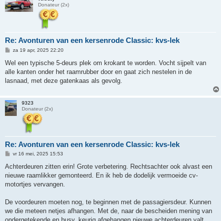
Donateur (2x)
Re: Avonturen van een kersenrode Classic: kvs-lek
B
za 19 apr, 2025 22:20
e
r
Wel een typische 5-deurs plek om krokant te worden. Vocht sijpelt van
i
alle kanten onder het raamrubber door en gaat zich nestelen in de
c
h
lasnaad, met deze gatenkaas als gevolg.
t
9323
Donateur (2x)
Re: Avonturen van een kersenrode Classic: kvs-lek
B
vr 16 mei, 2025 15:53
e
r
Achterdeuren zitten erin! Grote verbetering. Rechtsachter ook alvast een
i
nieuwe raamlikker gemonteerd. En ik heb de dodelijk vermoeide cv-
c
h
motortjes vervangen.
t
De voordeuren moeten nog, te beginnen met de passagiersdeur. Kunnen
we die meteen netjes afhangen. Met de, naar de bescheiden mening van
ondergetekende en busy, keurig afgehangen nieuwe achterdeuren valt