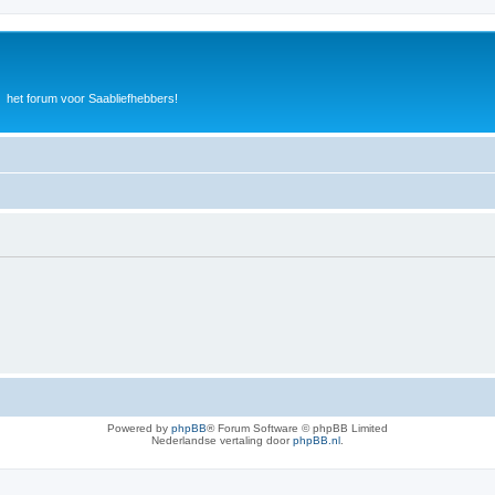
het forum voor Saabliefhebbers!
Powered by
phpBB
® Forum Software © phpBB Limited
Nederlandse vertaling door
phpBB.nl
.