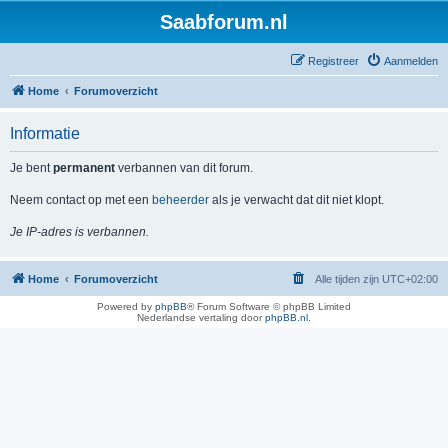
Saabforum.nl
Registreer
Aanmelden
Home
Forumoverzicht
Informatie
Je bent
permanent
verbannen van dit forum.
Neem contact op met een
beheerder
als je verwacht dat dit niet klopt.
Je IP-adres is verbannen.
Home
Forumoverzicht
Alle tijden zijn
UTC+02:00
Powered by
phpBB
® Forum Software © phpBB Limited
Nederlandse vertaling door
phpBB.nl
.