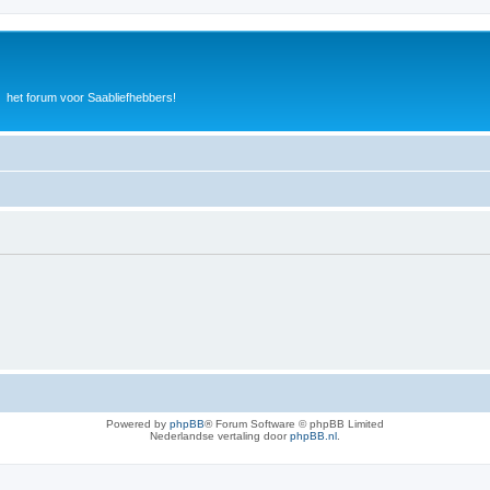
het forum voor Saabliefhebbers!
Powered by
phpBB
® Forum Software © phpBB Limited
Nederlandse vertaling door
phpBB.nl
.