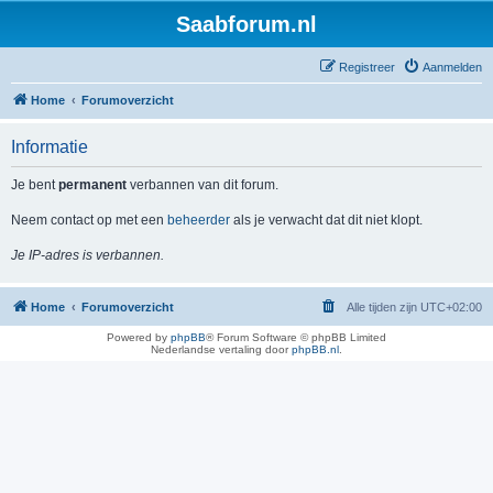
Saabforum.nl
Registreer
Aanmelden
Home
Forumoverzicht
Informatie
Je bent
permanent
verbannen van dit forum.
Neem contact op met een
beheerder
als je verwacht dat dit niet klopt.
Je IP-adres is verbannen.
Home
Forumoverzicht
Alle tijden zijn
UTC+02:00
Powered by
phpBB
® Forum Software © phpBB Limited
Nederlandse vertaling door
phpBB.nl
.