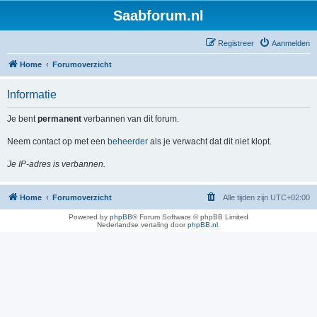
Saabforum.nl
Registreer
Aanmelden
Home
Forumoverzicht
Informatie
Je bent
permanent
verbannen van dit forum.
Neem contact op met een
beheerder
als je verwacht dat dit niet klopt.
Je IP-adres is verbannen.
Home
Forumoverzicht
Alle tijden zijn
UTC+02:00
Powered by
phpBB
® Forum Software © phpBB Limited
Nederlandse vertaling door
phpBB.nl
.