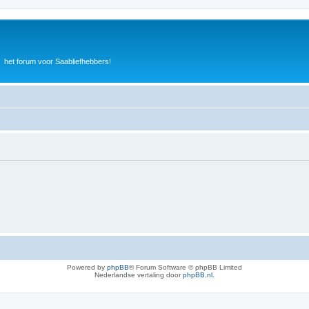
het forum voor Saabliefhebbers!
Powered by
phpBB
® Forum Software © phpBB Limited
Nederlandse vertaling door
phpBB.nl
.