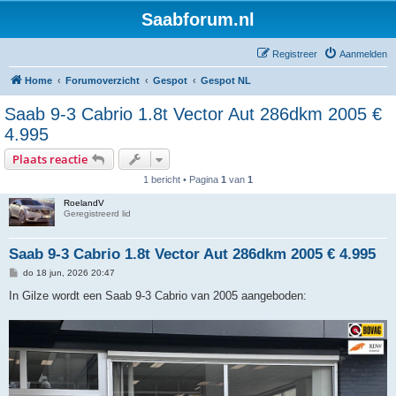
Saabforum.nl
Registreer
Aanmelden
Home
Forumoverzicht
Gespot
Gespot NL
Saab 9-3 Cabrio 1.8t Vector Aut 286dkm 2005 €
4.995
Plaats reactie
1 bericht • Pagina
1
van
1
RoelandV
Geregistreerd lid
Saab 9-3 Cabrio 1.8t Vector Aut 286dkm 2005 € 4.995
B
do 18 jun, 2026 20:47
e
r
In Gilze wordt een Saab 9-3 Cabrio van 2005 aangeboden:
i
c
h
t