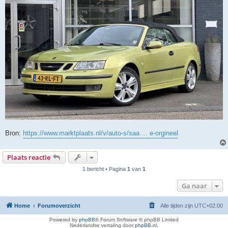
Bron:
https://www.marktplaats.nl/v/auto-s/saa ... e-orgineel
Plaats reactie
1 bericht • Pagina
1
van
1
Ga naar
Home
Forumoverzicht
Alle tijden zijn
UTC+02:00
Powered by
phpBB
® Forum Software © phpBB Limited
Nederlandse vertaling door
phpBB.nl
.