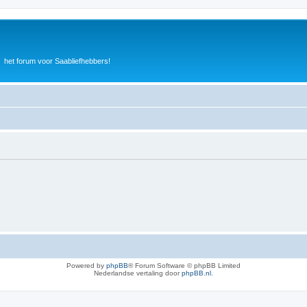
het forum voor Saabliefhebbers!
Powered by
phpBB
® Forum Software © phpBB Limited
Nederlandse vertaling door
phpBB.nl
.