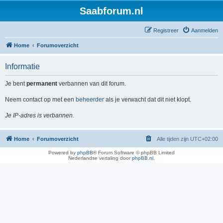
Saabforum.nl
Registreer
Aanmelden
Home
Forumoverzicht
Informatie
Je bent
permanent
verbannen van dit forum.
Neem contact op met een
beheerder
als je verwacht dat dit niet klopt.
Je IP-adres is verbannen.
Home
Forumoverzicht
Alle tijden zijn
UTC+02:00
Powered by
phpBB
® Forum Software © phpBB Limited
Nederlandse vertaling door
phpBB.nl
.