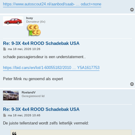
h
https://www.autoscout24.nl/aanbod/saab- ... oduct=none
t
busy
Donateur (4x)
Re: 9-3X 4x4 ROOD Schadebak USA
B
ma 18 mei, 2026 10:26
e
r
schade passagiersdeur is een understatement..
i
c
h
https://bid.cars/en/lot/1-60055182/2010 ... Y5A1617753
t
Peter Mink nu genoemd als expert
RoelandV
Geregistreerd lid
Re: 9-3X 4x4 ROOD Schadebak USA
B
ma 18 mei, 2026 10:46
e
r
De juiste tellerstand wordt zelfs letterlijk vermeld:
i
c
h