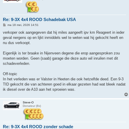
Re: 9-3X 4x4 ROOD Schadebak USA
B
ma 18 mei, 2026 14:51
e
r
verkoper ook aangegeven dat hij miles aangeeft ipv km Reageert in ieder
i
geval nergens op en lijkt inmiddels wel te weten wat hij gekocht heeft en
c
h
nu dus verkoopt.
t
Eigenlijk is ter braake in Nijenveen degene die erop aangesproken zou
moeten worden. Geen (saab) garage die deze auto wil inruilen met dit
schadeverleden.
Off-topic
In het verleden was er Valster in Heeten die ook hetzelfde deed. Een 9-3
TID gekocht die van achteren goed in elkaar gezeten had wat bleek nadat
ik diesel over de A10 aan het sproeien was.
Steve-O
Donateur (8x)
Re: 9-3X 4x4 ROOD zonder schade