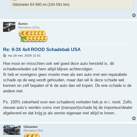
t
Odometer 64 990 mi (104 591 km)
Barten
Donateur (12x)
Re: 9-3X 4x4 ROOD Schadebak USA
B
ma 18 mei, 2026 11:01
e
r
Hoe mooi en misschien ook wel goed deze auto hersteld is, dit
i
schadeverleden zal hem altijd blijven achtervolgen.
c
h
Ik heb er overigens geen moeite mee als een auto met een reparabele
t
schade op de weg wordt gehouden, maar dan wil ik deze schade wel
kennen en zelf bepalen of ik de auto dan wil kopen. De ene schade is de
andere niet.
Ps. 100% zekerheid over een schadevrij verleden heb je m.i. nooit. Zelfs
nieuwe auto’s worden soms met (transport)schade bij de importeur/dealer
afgeleverd en dat krijg je als eerste eigenaar niet altijd te horen…
Gårdarket
Donateur (5x)