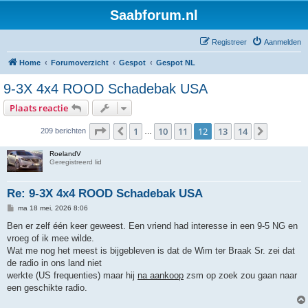
Saabforum.nl
Registreer
Aanmelden
Home
Forumoverzicht
Gespot
Gespot NL
9-3X 4x4 ROOD Schadebak USA
Plaats reactie
Pagina
12
van
14
1
10
11
12
13
14
Vorige
Volgend
209 berichten
…
RoelandV
Geregistreerd lid
Re: 9-3X 4x4 ROOD Schadebak USA
B
ma 18 mei, 2026 8:06
e
r
Ben er zelf één keer geweest. Een vriend had interesse in een 9-5 NG en
i
vroeg of ik mee wilde.
c
h
Wat me nog het meest is bijgebleven is dat de Wim ter Braak Sr. zei dat
t
de radio in ons land niet
werkte (US frequenties) maar hij
na aankoop
zsm op zoek zou gaan naar
een geschikte radio.