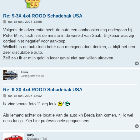
Re: 9-3X 4x4 ROOD Schadebak USA
B
ma 18 mei, 2026 12:08
e
r
Volgens de advertentie heeft de auto een aankoopkeuring ondergaan bij
i
Peter Mink, toch niet de minste in de wereld van Saab. Blijkbaar was zijn
c
h
oordeel niet negatief voor aankoop.
t
Wellicht is de auto toch beter dan menigeen doet denken, al blijft het een
zeer discutabele auto.
Zelf zou ik er mijn geld in ieder geval niet aan willen uitgeven.
Tissa
Geregistreerd lid
Re: 9-3X 4x4 ROOD Schadebak USA
B
ma 18 mei, 2026 12:42
e
r
Ik vind vooral foto 11 erg leuk
i
c
h
Als iemand achter de locatie van de auto kn Breda kan komen, rij ik wel
t
eens langs. Zijn hier professionele geoguessers.
busy
Donateur (4x)