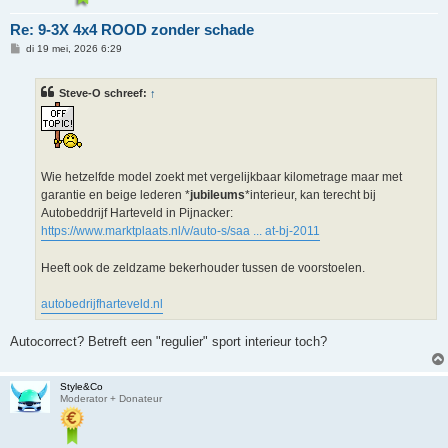
Re: 9-3X 4x4 ROOD zonder schade
B
di 19 mei, 2026 6:29
e
r
i
Steve-O schreef:
↑
c
h
t
Wie hetzelfde model zoekt met vergelijkbaar kilometrage maar met
garantie en beige lederen *
jubileums
*interieur, kan terecht bij
Autobeddrijf Harteveld in Pijnacker:
https://www.marktplaats.nl/v/auto-s/saa ... at-bj-2011
Heeft ook de zeldzame bekerhouder tussen de voorstoelen.
autobedrijfharteveld.nl
Autocorrect? Betreft een "regulier" sport interieur toch?
Style&Co
Moderator + Donateur