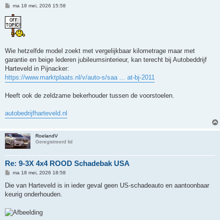
B
ma 18 mei, 2026 15:58
e
r
i
c
h
t
Wie hetzelfde model zoekt met vergelijkbaar kilometrage maar met
garantie en beige lederen jubileumsinterieur, kan terecht bij Autobeddrijf
Harteveld in Pijnacker:
https://www.marktplaats.nl/v/auto-s/saa ... at-bj-2011
Heeft ook de zeldzame bekerhouder tussen de voorstoelen.
autobedrijfharteveld.nl
RoelandV
Geregistreerd lid
Re: 9-3X 4x4 ROOD Schadebak USA
B
ma 18 mei, 2026 18:58
e
r
Die van Harteveld is in ieder geval geen US-schadeauto en aantoonbaar
i
keurig onderhouden.
c
h
t