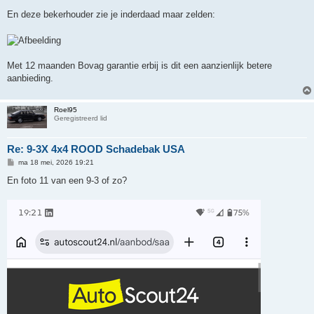
En deze bekerhouder zie je inderdaad maar zelden:
Met 12 maanden Bovag garantie erbij is dit een aanzienlijk betere
aanbieding.
Roel95
Geregistreerd lid
Re: 9-3X 4x4 ROOD Schadebak USA
B
ma 18 mei, 2026 19:21
e
r
En foto 11 van een 9-3 of zo?
i
c
h
t