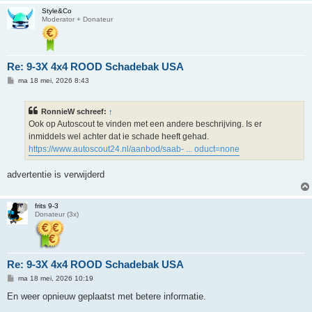
Style&Co
Moderator + Donateur
Re: 9-3X 4x4 ROOD Schadebak USA
B
ma 18 mei, 2026 8:43
e
r
i
RonnieW schreef:
↑
c
h
Ook op Autoscout te vinden met een andere beschrijving. Is er
t
inmiddels wel achter dat ie schade heeft gehad.
https://www.autoscout24.nl/aanbod/saab- ... oduct=none
advertentie is verwijderd
frits 9-3
Donateur (3x)
Re: 9-3X 4x4 ROOD Schadebak USA
B
ma 18 mei, 2026 10:19
e
r
En weer opnieuw geplaatst met betere informatie.
i
c