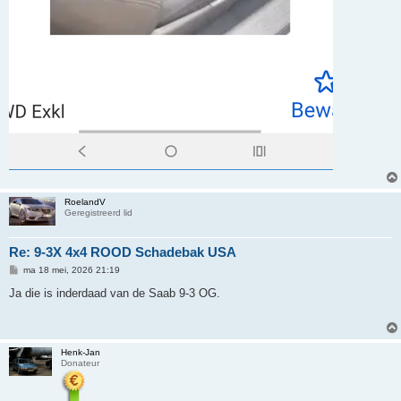
RoelandV
Geregistreerd lid
Re: 9-3X 4x4 ROOD Schadebak USA
B
ma 18 mei, 2026 21:19
e
r
Ja die is inderdaad van de Saab 9-3 OG.
i
c
h
t
Henk-Jan
Donateur