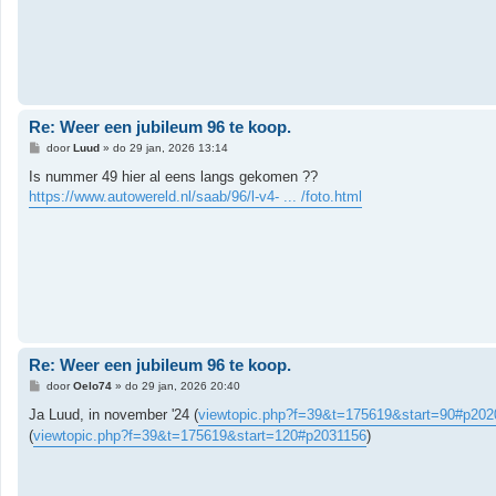
t
Re: Weer een jubileum 96 te koop.
B
door
Luud
»
do 29 jan, 2026 13:14
e
r
Is nummer 49 hier al eens langs gekomen ??
i
https://www.autowereld.nl/saab/96/l-v4- ... /foto.html
c
h
t
Re: Weer een jubileum 96 te koop.
B
door
Oelo74
»
do 29 jan, 2026 20:40
e
r
Ja Luud, in november '24 (
viewtopic.php?f=39&t=175619&start=90#p202
i
(
viewtopic.php?f=39&t=175619&start=120#p2031156
)
c
h
t