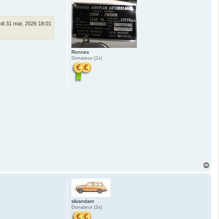
o
g
di 31 mar, 2026 18:01
Ronnes
Donateur (2x)
O
m
h
o
o
g
silvandam
Donateur (3x)