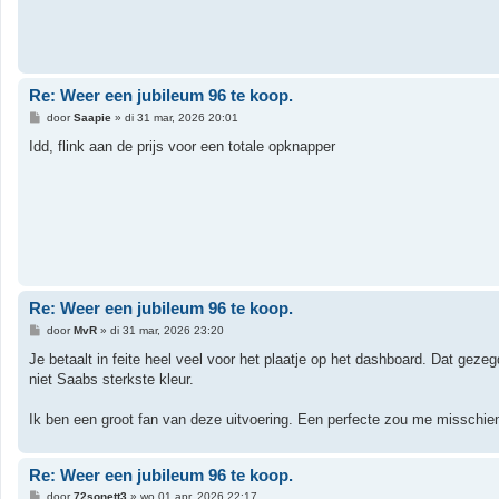
h
t
Re: Weer een jubileum 96 te koop.
B
door
Saapie
»
di 31 mar, 2026 20:01
e
r
Idd, flink aan de prijs voor een totale opknapper
i
c
h
t
Re: Weer een jubileum 96 te koop.
B
door
MvR
»
di 31 mar, 2026 23:20
e
r
Je betaalt in feite heel veel voor het plaatje op het dashboard. Dat ge
i
niet Saabs sterkste kleur.
c
h
t
Ik ben een groot fan van deze uitvoering. Een perfecte zou me misschie
Re: Weer een jubileum 96 te koop.
B
door
72sonett3
»
wo 01 apr, 2026 22:17