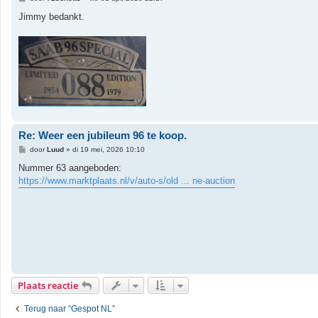
e
r
Jimmy bedankt.
i
c
h
t
Re: Weer een jubileum 96 te koop.
B
door
Luud
»
di 19 mei, 2026 10:10
e
r
Nummer 63 aangeboden:
i
https://www.marktplaats.nl/v/auto-s/old ... ne-auction
c
h
t
Plaats reactie
Terug naar “Gespot NL”