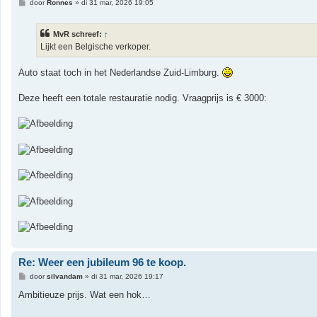
B
door
Ronnes
»
di 31 mar, 2026 19:05
e
r
i
MvR schreef:
↑
c
h
Lijkt een Belgische verkoper.
t
Auto staat toch in het Nederlandse Zuid-Limburg.
Deze heeft een totale restauratie nodig. Vraagprijs is € 3000:
Re: Weer een jubileum 96 te koop.
B
door
silvandam
»
di 31 mar, 2026 19:17
e
r
Ambitieuze prijs. Wat een hok…
i
c