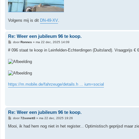
Volgens mij is dit
DN-49-XV
.
Re: Weer een jubileum 96 te koop.
B
door
Ronnes
»
ma 22 dec, 2025 14:09
e
r
# 096 staat te koop in Leinfelden-Echterdingen (Duitsland). Vraagprijs € 
i
c
h
t
https://m.mobile.de/fahrzeuge/details.h ... ium=social
Re: Weer een jubileum 96 te koop.
B
door
72sonett3
»
ma 22 dec, 2025 19:26
e
r
Mooi, ik had hem nog niet in het register... Optimistisch geprijsd maar z
i
c
h