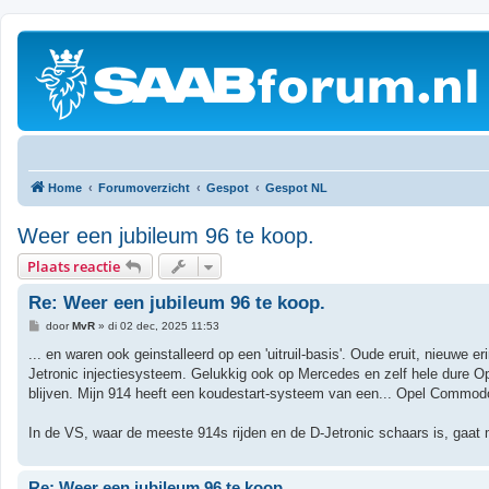
Home
Forumoverzicht
Gespot
Gespot NL
Weer een jubileum 96 te koop.
Plaats reactie
Re: Weer een jubileum 96 te koop.
B
door
MvR
»
di 02 dec, 2025 11:53
e
r
... en waren ook geinstalleerd op een 'uitruil-basis'. Oude eruit, nieuwe
i
Jetronic injectiesysteem. Gelukkig ook op Mercedes en zelf hele dure 
c
h
blijven. Mijn 914 heeft een koudestart-systeem van een... Opel Commod
t
In de VS, waar de meeste 914s rijden en de D-Jetronic schaars is, gaa
Re: Weer een jubileum 96 te koop.