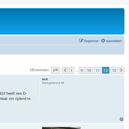
Registreer
Aanmelden
Pagina
12
van
13
1
9
10
11
12
13
Vorige
V
185 berichten
…
MvR
Geregistreerd lid
 914 heeft een D-
nbak om rijdend te
O
m
h