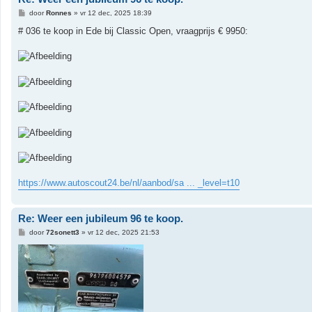
B
door
Ronnes
»
vr 12 dec, 2025 18:39
e
r
# 036 te koop in Ede bij Classic Open, vraagprijs € 9950:
i
c
h
t
https://www.autoscout24.be/nl/aanbod/sa ... _level=t10
Re: Weer een jubileum 96 te koop.
B
door
72sonett3
»
vr 12 dec, 2025 21:53
e
r
i
c
h
t