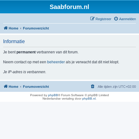
Saabforum.nl
Registreer
Aanmelden
Home
Forumoverzicht
Informatie
Je bent
permanent
verbannen van dit forum.
Neem contact op met een
beheerder
als je verwacht dat dit niet klopt.
Je IP-adres is verbannen.
Home
Forumoverzicht
Alle tijden zijn
UTC+02:00
Powered by
phpBB
® Forum Software © phpBB Limited
Nederlandse vertaling door
phpBB.nl
.