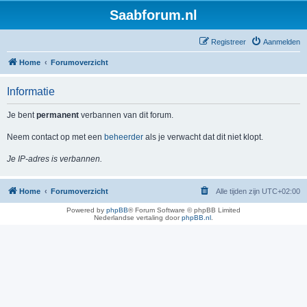
Saabforum.nl
Registreer
Aanmelden
Home
Forumoverzicht
Informatie
Je bent
permanent
verbannen van dit forum.
Neem contact op met een
beheerder
als je verwacht dat dit niet klopt.
Je IP-adres is verbannen.
Home
Forumoverzicht
Alle tijden zijn
UTC+02:00
Powered by
phpBB
® Forum Software © phpBB Limited
Nederlandse vertaling door
phpBB.nl
.