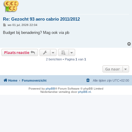
Re: Gezocht 93 aero cabrio 2011/2012
B
wo 01 jul, 2026 22:04
e
r
Budget bij benadering? Mag ook via pb
i
c
h
t
Plaats reactie
2 berichten • Pagina
1
van
1
Ga naar
Home
Forumoverzicht
Alle tijden zijn
UTC+02:00
Powered by
phpBB
® Forum Software © phpBB Limited
Nederlandse vertaling door
phpBB.nl
.