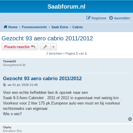
Saabforum.nl
Registreer
Aanmelden
Home
Forumoverzicht
Saab Extra
Cabrio
Gezocht 93 aero cabrio 2011/2012
Plaats reactie
2 berichten • Pagina
1
van
1
Timmie66
Geregistreerd lid
Gezocht 93 aero cabrio 2011/2012
B
wo 01 jul, 2026 21:49
e
r
Voor een echte liefhebber ben ik opzoek naar een
i
Saab 9-3 Aero Cabriolet . 2011 of 2012 in superstaat met weinig km .
c
h
Voorkeur voor 2 liter 175 pk.Europese auto een must en bij voorkeur
t
rechtstreeks van eigenaar.
Wie o wie?
Orphy
Donateur (5x)