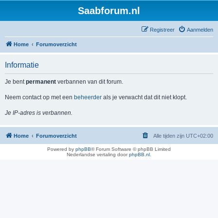
Saabforum.nl
Registreer
Aanmelden
Home
Forumoverzicht
Informatie
Je bent
permanent
verbannen van dit forum.
Neem contact op met een
beheerder
als je verwacht dat dit niet klopt.
Je IP-adres is verbannen.
Home
Forumoverzicht
Alle tijden zijn
UTC+02:00
Powered by
phpBB
® Forum Software © phpBB Limited
Nederlandse vertaling door
phpBB.nl
.