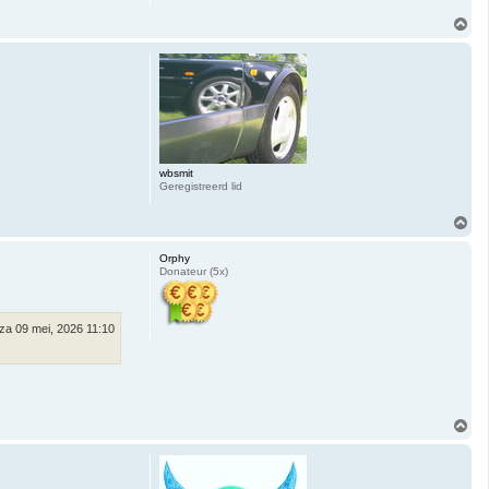
O
m
h
o
o
g
wbsmit
Geregistreerd lid
O
m
h
Orphy
o
Donateur (5x)
o
g
za 09 mei, 2026 11:10
O
m
h
o
o