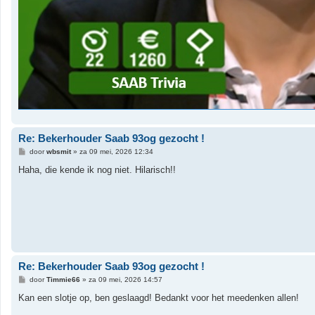
Re: Bekerhouder Saab 93og gezocht !
B
door
wbsmit
»
za 09 mei, 2026 12:34
e
r
Haha, die kende ik nog niet. Hilarisch!!
i
c
h
t
Re: Bekerhouder Saab 93og gezocht !
B
door
Timmie66
»
za 09 mei, 2026 14:57
e
r
Kan een slotje op, ben geslaagd! Bedankt voor het meedenken allen!
i
c