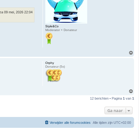
g
za 09 mei, 2026 22:04
Style&Co
Moderator + Donateur
O
m
h
Orphy
o
Donateur (5x)
o
g
O
m
12 berichten • Pagina
1
van
1
h
o
o
Ga naar
g
Verwijder alle forumcookies
Alle tijden zijn
UTC+02:00