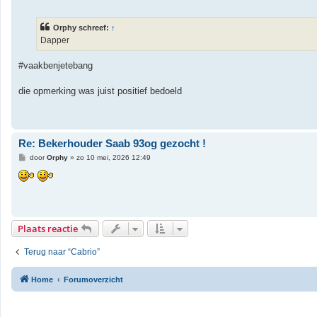
e
r
i
Orphy schreef:
↑
c
h
Dapper
t
#vaakbenjetebang
die opmerking was juist positief bedoeld
Re: Bekerhouder Saab 93og gezocht !
B
door
Orphy
»
zo 10 mei, 2026 12:49
e
r
i
c
h
t
Plaats reactie
Terug naar “Cabrio”
Home
Forumoverzicht