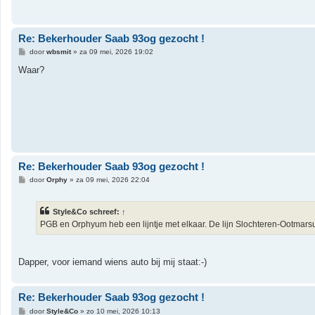
h
t
Re: Bekerhouder Saab 93og gezocht !
B
door
wbsmit
»
za 09 mei, 2026 19:02
e
r
Waar?
i
c
h
t
Re: Bekerhouder Saab 93og gezocht !
B
door
Orphy
»
za 09 mei, 2026 22:04
e
r
i
Style&Co schreef:
↑
c
h
PGB en Orphyum heb een lijntje met elkaar. De lijn Slochteren-Ootmars
t
Dapper, voor iemand wiens auto bij mij staat:-)
Re: Bekerhouder Saab 93og gezocht !
B
door
Style&Co
»
zo 10 mei, 2026 10:13