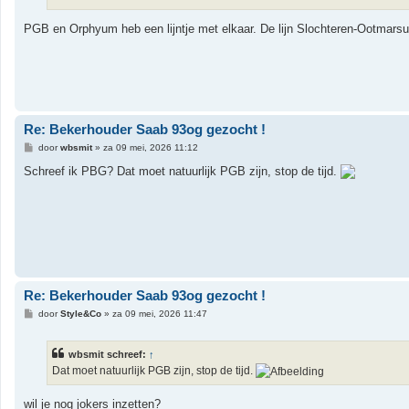
t
PGB en Orphyum heb een lijntje met elkaar. De lijn Slochteren-Ootmars
Re: Bekerhouder Saab 93og gezocht !
B
door
wbsmit
»
za 09 mei, 2026 11:12
e
r
Schreef ik PBG? Dat moet natuurlijk PGB zijn, stop de tijd.
i
c
h
t
Re: Bekerhouder Saab 93og gezocht !
B
door
Style&Co
»
za 09 mei, 2026 11:47
e
r
i
wbsmit schreef:
↑
c
h
Dat moet natuurlijk PGB zijn, stop de tijd.
t
wil je nog jokers inzetten?