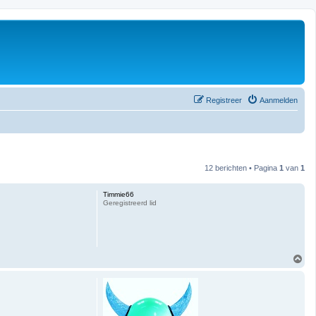
Registreer
Aanmelden
12 berichten • Pagina
1
van
1
Timmie66
Geregistreerd lid
O
m
h
o
o
g