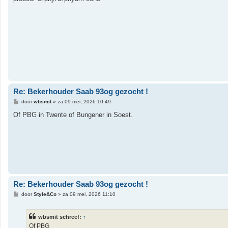
i
c
h
t
Re: Bekerhouder Saab 93og gezocht !
B
door
wbsmit
»
za 09 mei, 2026 10:49
e
r
Of PBG in Twente of Bungener in Soest.
i
c
h
t
Re: Bekerhouder Saab 93og gezocht !
B
door
Style&Co
»
za 09 mei, 2026 11:10
e
r
i
wbsmit schreef:
↑
c
h
Of PBG