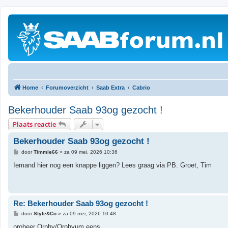
Home
Forumoverzicht
Saab Extra
Cabrio
Bekerhouder Saab 93og gezocht !
Plaats reactie
Bekerhouder Saab 93og gezocht !
B
door
Timmie66
»
za 09 mei, 2026 10:36
e
r
Iemand hier nog een knappe liggen? Lees graag via PB. Groet, Tim
i
c
h
t
Re: Bekerhouder Saab 93og gezocht !
B
door
Style&Co
»
za 09 mei, 2026 10:48
e
r
probeer Orphy/Orphyum eens