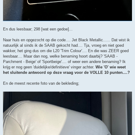
En dus leesbaar; 298 [wat een gedoe]...
Naar huis en opgezocht op die code.... Jet Black Metallic...... Dat wist ik
natuurlijk al sinds ik de SAAB gekocht had.... Tja, vroeg en niet goed
wakker, het ging dus om die L20 'Trim Colour'.... En die was ZEER goed
leesbaar.... Maar dan nog, welke benaming hoort daarbij? 'SAAB -
Parchment - Beige' of 'Sportbeige'.... of weer een andere benaming? Ik
krijg er nog geen 'duidelijke/definitieve' vinger achter.
Wie 'O' wie weet
het sluitende antwoord op deze vraag voor de VOLLE 10 punten....?
En de meest recente foto van de bekleding;