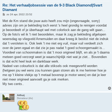
Re: Het verhaal|obsessie van de 9-3 Black Diamond|Svart
Diamant
B
zo 24 apr, 2022 23:52
e
r
Met de Km stand die jouw auto heeft zou mijn (ongevraagde, sorry)
i
advies zijn om je bekleding toch eerst 's heel grondig te reinigen voordat
c
h
je beoordeelt of je überhaupt wel met colorlock aan de gang wilt gaan...
t
Op de foto's wil ik 't niet beoordelen, maar ik zag je bekleding afgelopen
woensdag op vliegveld Arnemuiden en daar kreeg ik beslist niet de indruk
dat 't versleten is. Ook leek 't me niet erg vuil, maar vuil verdeelt zich
over de jaren egaal en dat zie je pas nadat 't goed schoongemaakt is...
Voordeel van schoonmaken is dat 't mooi origineel blijft, en als je 't daarna
meteen goed verzorgt weet je waarschijnlijk niet wat je ziet... Bovendien
is dat echt heel leuk en dankbaar werk.
Nadeel van colourlock is dat alle stiksels ook meegeverfd worden
(hetgeen jou wel eens zou kunnen gaan storen als ik me herinner hoe je
me op 't kleine vlekje op 't metaal bovenop je motor wees) en dat je leer
niet meer origineel aanvoelt ga je ook merken.
My two cents..
Arthurj
Donateur (4x)