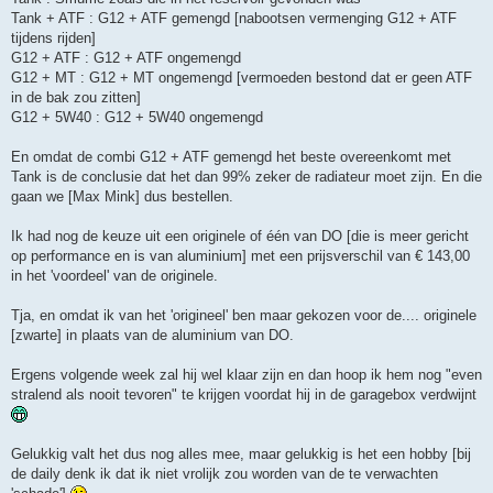
Tank + ATF : G12 + ATF gemengd [nabootsen vermenging G12 + ATF
tijdens rijden]
G12 + ATF : G12 + ATF ongemengd
G12 + MT : G12 + MT ongemengd [vermoeden bestond dat er geen ATF
in de bak zou zitten]
G12 + 5W40 : G12 + 5W40 ongemengd
En omdat de combi G12 + ATF gemengd het beste overeenkomt met
Tank is de conclusie dat het dan 99% zeker de radiateur moet zijn. En die
gaan we [Max Mink] dus bestellen.
Ik had nog de keuze uit een originele of één van DO [die is meer gericht
op performance en is van aluminium] met een prijsverschil van € 143,00
in het 'voordeel' van de originele.
Tja, en omdat ik van het 'origineel' ben maar gekozen voor de.... originele
[zwarte] in plaats van de aluminium van DO.
Ergens volgende week zal hij wel klaar zijn en dan hoop ik hem nog "even
stralend als nooit tevoren" te krijgen voordat hij in de garagebox verdwijnt
Gelukkig valt het dus nog alles mee, maar gelukkig is het een hobby [bij
de daily denk ik dat ik niet vrolijk zou worden van de te verwachten