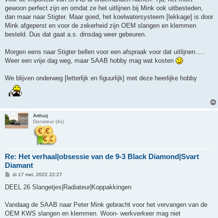
gewoon perfect zijn en omdat ze het uitlijnen bij Mink ook uitbesteden,
dan maar naar Stigter. Maar goed, het koelwatersysteem [lekkage] is door
Mink afgeperst en voor de zekerheid zijn OEM slangen en klemmen
besteld. Dus dat gaat a.s. dinsdag weer gebeuren.
Morgen eens naar Stigter bellen voor een afspraak voor dat uitlijnen.....
Weer een vrije dag weg, maar SAAB hobby mag wat kosten
We blijven onderweg [letterlijk en figuurlijk] met deze heerlijke hobby
Arthurj
Donateur (4x)
Re: Het verhaal|obsessie van de 9-3 Black Diamond|Svart
Diamant
B
di 17 mei, 2022 22:27
e
r
DEEL 26 Slangetjes|Radiateur|Koppakkingen
i
c
h
Vandaag de SAAB naar Peter Mink gebracht voor het vervangen van de
t
OEM KWS slangen en klemmen. Woon- werkverkeer mag niet