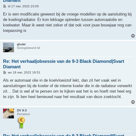
Diamant
B
di 17 mei, 2022 23:05
e
r
Er is een modificatie geweest bij de vroege modellen op de aansluiting bij
i
de koeling/radiator. Er kon lekkage optreden tussen automaatolie en
c
h
koelwater. Maar ik weet niet zeker of dat ook voor jouw bouwjaar nog van
t
toepassing is
ghulst
Geregistreerd lid
Re: Het verhaal|obsessie van de 9-3 Black Diamond|Svart
Diamant
B
wo 18 mei, 2022 19:51
e
r
Als er automaat olie in de koelvloeistof lekt, dan zit het vaak wel in
i
aansluitingen bij de koeler of de interne koeler die in de radiateur verwerkt
c
h
zit… Dat is wel af te persen om te kijken wat het is en hoeft niet heel erg
t
te zijn. Ik ben heel benieuwd naar het resultaat van deze zoektocht.
DV 9-3
Donateur
Re: Het verhaal|obsessie van de 9-3 Black Diamond|Svart