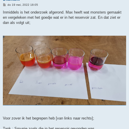
B
do 19 mei, 2022 18:05
e
r
Inmiddels is het onderzoek afgerond. Max heeft wat monsters gemaakt
i
en vergeleken met het goedje wat er in het reservoir zat. En dat ziet er
c
h
dan als volgt uit;
t
Voor zover ik het begrepen heb [van links naar rechts];
Tank : Smurrie zoals die in het reservoir gevonden was