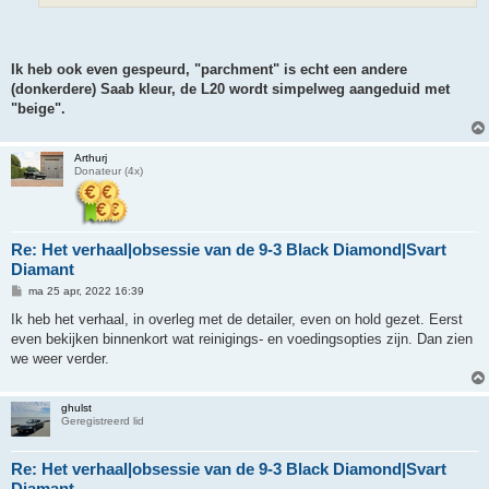
Ik heb ook even gespeurd, "parchment" is echt een andere
(donkerdere) Saab kleur, de L20 wordt simpelweg aangeduid met
"beige".
Arthurj
Donateur (4x)
Re: Het verhaal|obsessie van de 9-3 Black Diamond|Svart
Diamant
B
ma 25 apr, 2022 16:39
e
r
Ik heb het verhaal, in overleg met de detailer, even on hold gezet. Eerst
i
even bekijken binnenkort wat reinigings- en voedingsopties zijn. Dan zien
c
h
we weer verder.
t
ghulst
Geregistreerd lid
Re: Het verhaal|obsessie van de 9-3 Black Diamond|Svart
Diamant