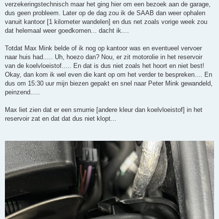
verzekeringstechnisch maar het ging hier om een bezoek aan de garage,
dus geen probleem. Later op de dag zou ik de SAAB dan weer ophalen
vanuit kantoor [1 kilometer wandelen] en dus net zoals vorige week zou
dat helemaal weer goedkomen... dacht ik....
Totdat Max Mink belde of ik nog op kantoor was en eventueel vervoer
naar huis had..... Uh, hoezo dan? Nou, er zit motorolie in het reservoir
van de koelvloeistof..... En dat is dus niet zoals het hoort en niet best!
Okay, dan kom ik wel even die kant op om het verder te bespreken.... En
dus om 15:30 uur mijn biezen gepakt en snel naar Peter Mink gewandeld,
peinzend.....
Max liet zien dat er een smurrie [andere kleur dan koelvloeistof] in het
reservoir zat en dat dat dus niet klopt...