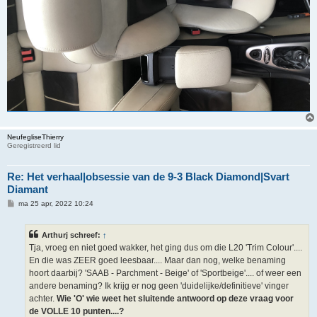
NeufegliseThierry
Geregistreerd lid
Re: Het verhaal|obsessie van de 9-3 Black Diamond|Svart
Diamant
B
ma 25 apr, 2022 10:24
e
r
i
Arthurj schreef:
↑
c
h
Tja, vroeg en niet goed wakker, het ging dus om die L20 'Trim Colour'....
t
En die was ZEER goed leesbaar.... Maar dan nog, welke benaming
hoort daarbij? 'SAAB - Parchment - Beige' of 'Sportbeige'.... of weer een
andere benaming? Ik krijg er nog geen 'duidelijke/definitieve' vinger
achter.
Wie 'O' wie weet het sluitende antwoord op deze vraag voor
de VOLLE 10 punten....?