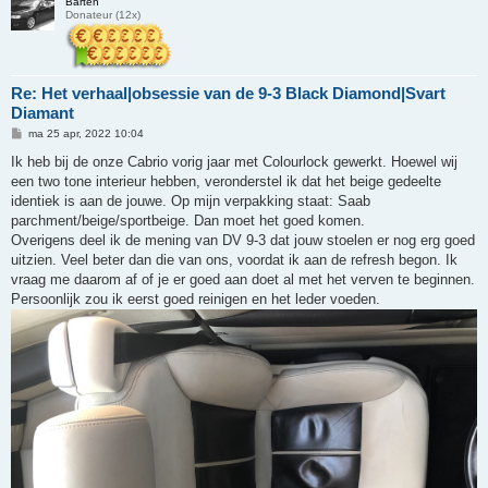
Barten
Donateur (12x)
Re: Het verhaal|obsessie van de 9-3 Black Diamond|Svart
Diamant
B
ma 25 apr, 2022 10:04
e
r
Ik heb bij de onze Cabrio vorig jaar met Colourlock gewerkt. Hoewel wij
i
een two tone interieur hebben, veronderstel ik dat het beige gedeelte
c
h
identiek is aan de jouwe. Op mijn verpakking staat: Saab
t
parchment/beige/sportbeige. Dan moet het goed komen.
Overigens deel ik de mening van DV 9-3 dat jouw stoelen er nog erg goed
uitzien. Veel beter dan die van ons, voordat ik aan de refresh begon. Ik
vraag me daarom af of je er goed aan doet al met het verven te beginnen.
Persoonlijk zou ik eerst goed reinigen en het leder voeden.