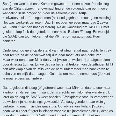
t
Saab] een weekend naar Kampen geweest met een bezoek/rondleiding
aan de Olifantfabriek met overnachting en de volgende dag een mooie
wandeling in de omgeving. Voor de zekerheid een litertje
koelwatervloeistof meegenomen [niet nodig gehad, en ook geen melding].
Het was werkelijk genieten. Dag 1 niet open gereden maar dag 2 zeker
wel [vanuit Kampen naar Vilsteren]. Na de wandeling om 14:30 uur met
gesloten kap flink doorgetrokken naar huis; Brabant/Tilburg. En wat rijdt
die SAAB dan toch lekker met die V6 met 6-trapsautomaat. Puur
genieten.
Onderweg nog gelet op de stand van het stuur, staat naar rechts [en trekt
naar rechts na de bandenwissel] dus daar moet iets aan gebeuren....
Maar weer eens naar Mink daarvoor [wisselen wielen...] en afgesproken
voor dinsdag 10 mei. En verder, na het straktrekken van de zittingen blijkt
een afdekkapje van de rails van de bestuurdersstoel mee naar voren te
schuiven en blijft daar hangen. Ook iets om mee te nemen dus [Je kunt
je maar ergens aan irriteren].
Dus afgelopen dinsdag [of gisteren] weer naar Mink en daarna door naar
kantoor [sinds een jaar...] want dat is slechts een kilometer wandelen. En
later op de dag de SAAB weer ophalen. Afdekplaatje stoel is vastgezet en
de wielen zijn nu kruislings gewisseld. Vandaag gereden maar weinig
verbetering naar mijn idee qua stuur. Op advies van Roland [V6Aero]
gaan we nu naar Stigter in Vianen voor die uitlijnproblemen die zij destijds
voor de importeur van SAAB al onderhanden namen. Tja, het moet