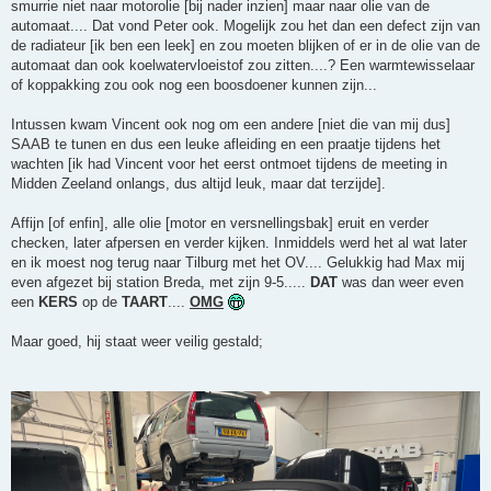
smurrie niet naar motorolie [bij nader inzien] maar naar olie van de
automaat.... Dat vond Peter ook. Mogelijk zou het dan een defect zijn van
de radiateur [ik ben een leek] en zou moeten blijken of er in de olie van de
automaat dan ook koelwatervloeistof zou zitten....? Een warmtewisselaar
of koppakking zou ook nog een boosdoener kunnen zijn...
Intussen kwam Vincent ook nog om een andere [niet die van mij dus]
SAAB te tunen en dus een leuke afleiding en een praatje tijdens het
wachten [ik had Vincent voor het eerst ontmoet tijdens de meeting in
Midden Zeeland onlangs, dus altijd leuk, maar dat terzijde].
Affijn [of enfin], alle olie [motor en versnellingsbak] eruit en verder
checken, later afpersen en verder kijken. Inmiddels werd het al wat later
en ik moest nog terug naar Tilburg met het OV.... Gelukkig had Max mij
even afgezet bij station Breda, met zijn 9-5.....
DAT
was dan weer even
een
KERS
op de
TAART
....
OMG
Maar goed, hij staat weer veilig gestald;