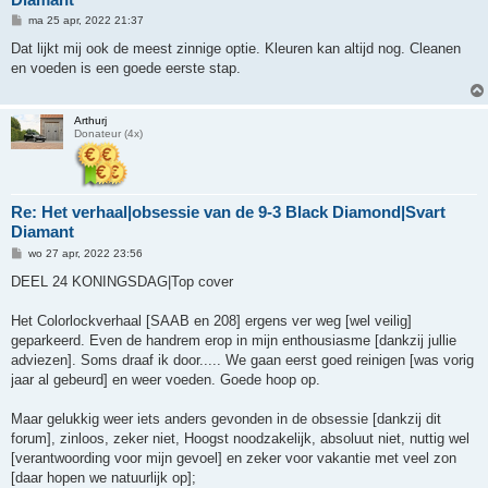
B
ma 25 apr, 2022 21:37
e
r
Dat lijkt mij ook de meest zinnige optie. Kleuren kan altijd nog. Cleanen
i
en voeden is een goede eerste stap.
c
h
t
Arthurj
Donateur (4x)
Re: Het verhaal|obsessie van de 9-3 Black Diamond|Svart
Diamant
B
wo 27 apr, 2022 23:56
e
r
DEEL 24 KONINGSDAG|Top cover
i
c
h
Het Colorlockverhaal [SAAB en 208] ergens ver weg [wel veilig]
t
geparkeerd. Even de handrem erop in mijn enthousiasme [dankzij jullie
adviezen]. Soms draaf ik door..... We gaan eerst goed reinigen [was vorig
jaar al gebeurd] en weer voeden. Goede hoop op.
Maar gelukkig weer iets anders gevonden in de obsessie [dankzij dit
forum], zinloos, zeker niet, Hoogst noodzakelijk, absoluut niet, nuttig wel
[verantwoording voor mijn gevoel] en zeker voor vakantie met veel zon
[daar hopen we natuurlijk op];