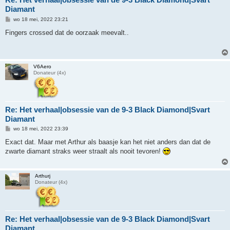
Diamant
B
wo 18 mei, 2022 23:21
e
r
Fingers crossed dat de oorzaak meevalt..
i
c
h
t
V6Aero
Donateur (4x)
Re: Het verhaal|obsessie van de 9-3 Black Diamond|Svart
Diamant
B
wo 18 mei, 2022 23:39
e
r
Exact dat. Maar met Arthur als baasje kan het niet anders dan dat de
i
zwarte diamant straks weer straalt als nooit tevoren!
c
h
t
Arthurj
Donateur (4x)
Re: Het verhaal|obsessie van de 9-3 Black Diamond|Svart
Diamant