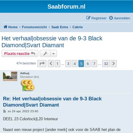
Saabforum.nl
Registreer
Aanmelden
Home
Forumoverzicht
Saab Extra
Cabrio
Het verhaal|obsessie van de 9-3 Black
Diamond|Svart Diamant
Plaats reactie
Pagina
5
van
32
1
3
4
5
6
7
32
Vorige
Volgend
474 berichten
…
…
Arthurj
Donateur (4x)
Re: Het verhaal|obsessie van de 9-3 Black
Diamond|Svart Diamant
B
zo 24 apr, 2022 23:40
e
r
DEEL 23 Colorlock|L20 Interieur
i
c
h
Naast een nieuw project [ander merk] ook voor de SAAB het plan de
t