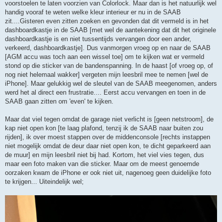
voorstoelen te laten voorzien van Colorlock. Maar dan is het natuurlijk wel
handig vooraf te weten welke kleur interieur er nu in de SAAB
zit....Gisteren even zitten zoeken en gevonden dat dit vermeld is in het
dashboardkastje in de SAAB [met wel de aantekening dat dit het originele
dashboardkastje is en niet tussentijds vervangen door een ander,
verkeerd, dashboardkastje]. Dus vanmorgen vroeg op en naar de SAAB
[AGM accu was toch aan een wissel toe] om te kijken wat er vermeld
stond op die sticker van de bandenspanning. In de haast [of vroeg op, of
nog niet helemaal wakker] vergeten mijn leesbril mee te nemen [wel de
iPhone]. Maar gelukkig wel de sleutel van de SAAB meegenomen, anders
werd het al direct een frustratie.... Eerst accu vervangen en toen in de
SAAB gaan zitten om 'even' te kijken.
Maar dat viel tegen omdat de garage niet verlicht is [geen netstroom], de
kap niet open kon [te laag plafond, tenzij ik de SAAB naar buiten zou
rijden], ik over moest stappen over de middenconsole [rechts instappen
niet mogelijk omdat de deur daar niet open kon, te dicht geparkeerd aan
de muur] en mijn leesbril niet bij had. Kortom, het viel vies tegen, dus
maar een foto maken van die sticker. Maar om de meest genoemde
oorzaken kwam de iPhone er ook niet uit, nagenoeg geen duidelijke foto
te krijgen... Uiteindelijk wel;