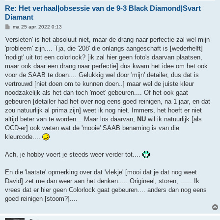
Re: Het verhaal|obsessie van de 9-3 Black Diamond|Svart
Diamant
B
ma 25 apr, 2022 0:13
e
r
'versleten' is het absoluut niet, maar de drang naar perfectie zal wel mijn
i
'probleem' zijn.... Tja, die '208' die onlangs aangeschaft is [wederhelft]
c
h
'nodigt' uit tot een colorlock? [ik zal hier geen foto's daarvan plaatsen,
t
maar ook daar een drang naar perfectie] dus kwam het idee om het ook
voor de SAAB te doen.... Gelukkig wel door 'mijn' detailer, dus dat is
vertrouwd [niet doen om te kunnen doen..] maar wel de juiste kleur
noodzakelijk als het dan toch 'moet' gebeuren.... Of het ook gaat
gebeuren [detailer had het over nog eens goed reinigen, na 1 jaar, en dat
zou natuurlijk al prima zijn] weet ik nog niet. Immers, het hoeft er niet
altijd beter van te worden... Maar los daarvan,
NU
wil ik natuurlijk [als
OCD-er] ook weten wat de 'mooie' SAAB benaming is van die
kleurcode....
Ach, je hobby voert je steeds weer verder tot....
En die 'laatste' opmerking over dat 'vlekje' [mooi dat je dat nog weet
David] zet me dan weer aan het denken..... Origineel, storen, ...... Ik
vrees dat er hier geen Colorlock gaat gebeuren.... anders dan nog eens
goed reinigen [stoom?]....