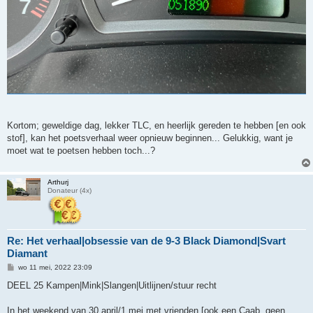
Kortom; geweldige dag, lekker TLC, en heerlijk gereden te hebben [en ook
stof], kan het poetsverhaal weer opnieuw beginnen... Gelukkig, want je
moet wat te poetsen hebben toch...?
Arthurj
Donateur (4x)
Re: Het verhaal|obsessie van de 9-3 Black Diamond|Svart
Diamant
B
wo 11 mei, 2022 23:09
e
r
DEEL 25 Kampen|Mink|Slangen|Uitlijnen/stuur recht
i
c
h
In het weekend van 30 april/1 mei met vrienden [ook een Caab, geen