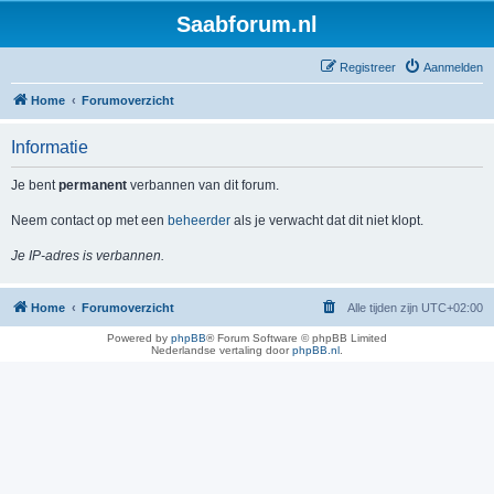
Saabforum.nl
Registreer
Aanmelden
Home
Forumoverzicht
Informatie
Je bent
permanent
verbannen van dit forum.
Neem contact op met een
beheerder
als je verwacht dat dit niet klopt.
Je IP-adres is verbannen.
Home
Forumoverzicht
Alle tijden zijn
UTC+02:00
Powered by
phpBB
® Forum Software © phpBB Limited
Nederlandse vertaling door
phpBB.nl
.