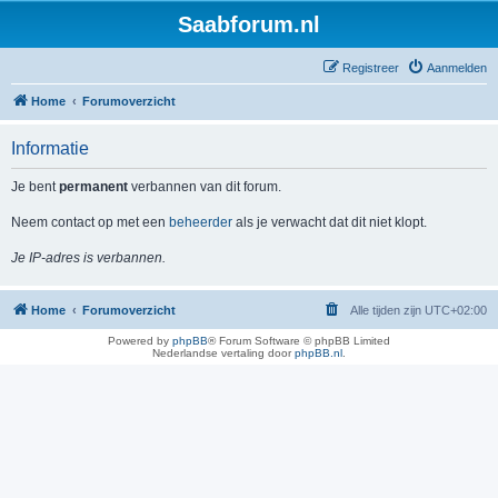
Saabforum.nl
Registreer
Aanmelden
Home
Forumoverzicht
Informatie
Je bent
permanent
verbannen van dit forum.
Neem contact op met een
beheerder
als je verwacht dat dit niet klopt.
Je IP-adres is verbannen.
Home
Forumoverzicht
Alle tijden zijn
UTC+02:00
Powered by
phpBB
® Forum Software © phpBB Limited
Nederlandse vertaling door
phpBB.nl
.