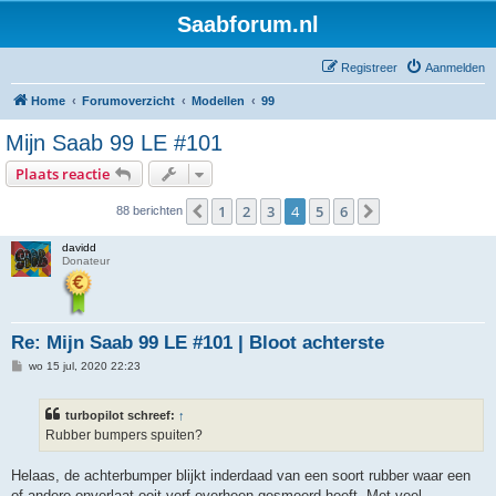
Saabforum.nl
Registreer
Aanmelden
Home
Forumoverzicht
Modellen
99
Mijn Saab 99 LE #101
Plaats reactie
1
2
3
4
5
6
Vorige
Volgende
88 berichten
davidd
Donateur
Re: Mijn Saab 99 LE #101 | Bloot achterste
B
wo 15 jul, 2020 22:23
e
r
i
turbopilot schreef:
↑
c
h
Rubber bumpers spuiten?
t
Helaas, de achterbumper blijkt inderdaad van een soort rubber waar een
of andere onverlaat ooit verf overheen gesmeerd heeft. Met veel