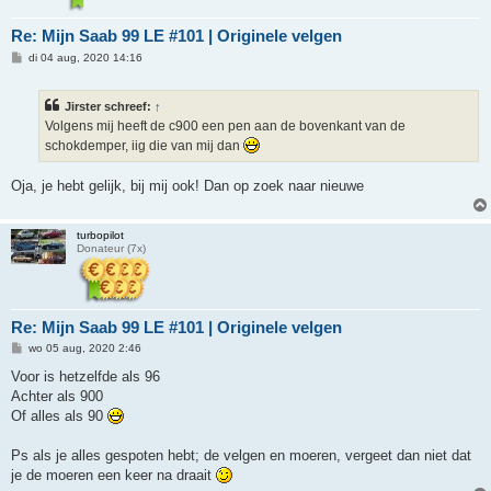
Re: Mijn Saab 99 LE #101 | Originele velgen
B
di 04 aug, 2020 14:16
e
r
i
Jirster schreef:
↑
c
h
Volgens mij heeft de c900 een pen aan de bovenkant van de
t
schokdemper, iig die van mij dan
Oja, je hebt gelijk, bij mij ook! Dan op zoek naar nieuwe
turbopilot
Donateur (7x)
Re: Mijn Saab 99 LE #101 | Originele velgen
B
wo 05 aug, 2020 2:46
e
r
Voor is hetzelfde als 96
i
Achter als 900
c
h
Of alles als 90
t
Ps als je alles gespoten hebt; de velgen en moeren, vergeet dan niet dat
je de moeren een keer na draait