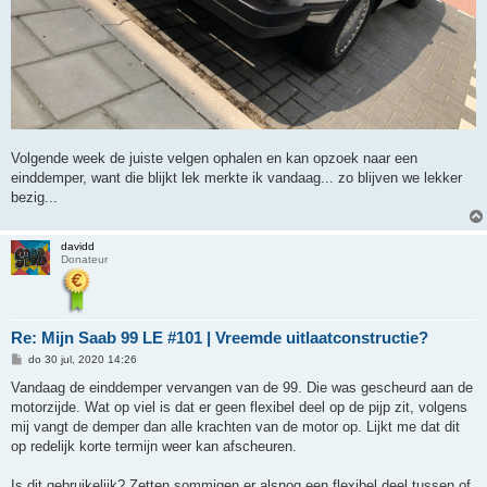
Volgende week de juiste velgen ophalen en kan opzoek naar een
einddemper, want die blijkt lek merkte ik vandaag... zo blijven we lekker
bezig...
davidd
Donateur
Re: Mijn Saab 99 LE #101 | Vreemde uitlaatconstructie?
B
do 30 jul, 2020 14:26
e
r
Vandaag de einddemper vervangen van de 99. Die was gescheurd aan de
i
motorzijde. Wat op viel is dat er geen flexibel deel op de pijp zit, volgens
c
h
mij vangt de demper dan alle krachten van de motor op. Lijkt me dat dit
t
op redelijk korte termijn weer kan afscheuren.
Is dit gebruikelijk? Zetten sommigen er alsnog een flexibel deel tussen of