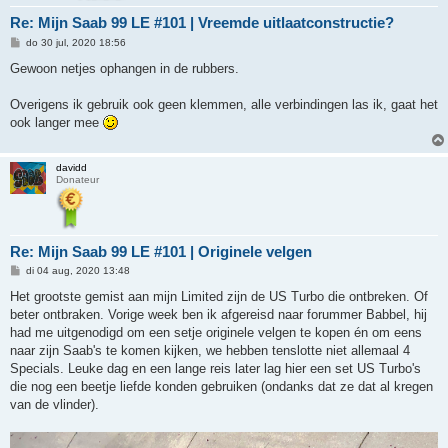
Re: Mijn Saab 99 LE #101 | Vreemde uitlaatconstructie?
B
do 30 jul, 2020 18:56
e
r
Gewoon netjes ophangen in de rubbers.
i
c
h
Overigens ik gebruik ook geen klemmen, alle verbindingen las ik, gaat het
t
ook langer mee
davidd
Donateur
Re: Mijn Saab 99 LE #101 | Originele velgen
B
di 04 aug, 2020 13:48
e
r
Het grootste gemist aan mijn Limited zijn de US Turbo die ontbreken. Of
i
beter ontbraken. Vorige week ben ik afgereisd naar forummer Babbel, hij
c
h
had me uitgenodigd om een setje originele velgen te kopen én om eens
t
naar zijn Saab's te komen kijken, we hebben tenslotte niet allemaal 4
Specials. Leuke dag en een lange reis later lag hier een set US Turbo's
die nog een beetje liefde konden gebruiken (ondanks dat ze dat al kregen
van de vlinder).