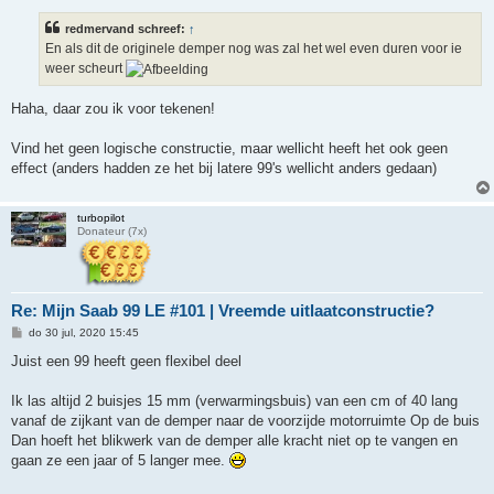
r
i
redmervand schreef:
↑
c
h
En als dit de originele demper nog was zal het wel even duren voor ie
t
weer scheurt
Haha, daar zou ik voor tekenen!
Vind het geen logische constructie, maar wellicht heeft het ook geen
effect (anders hadden ze het bij latere 99's wellicht anders gedaan)
turbopilot
Donateur (7x)
Re: Mijn Saab 99 LE #101 | Vreemde uitlaatconstructie?
B
do 30 jul, 2020 15:45
e
r
Juist een 99 heeft geen flexibel deel
i
c
h
Ik las altijd 2 buisjes 15 mm (verwarmingsbuis) van een cm of 40 lang
t
vanaf de zijkant van de demper naar de voorzijde motorruimte Op de buis
Dan hoeft het blikwerk van de demper alle kracht niet op te vangen en
gaan ze een jaar of 5 langer mee.