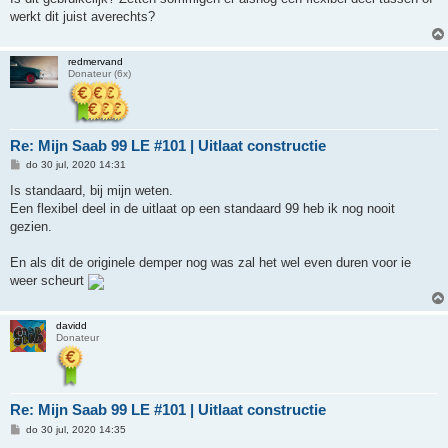
werkt dit juist averechts?
redmervand
Donateur (6x)
Re: Mijn Saab 99 LE #101 | Uitlaat constructie
B
do 30 jul, 2020 14:31
e
r
Is standaard, bij mijn weten.
i
Een flexibel deel in de uitlaat op een standaard 99 heb ik nog nooit
c
h
gezien.
t
En als dit de originele demper nog was zal het wel even duren voor ie
weer scheurt
davidd
Donateur
Re: Mijn Saab 99 LE #101 | Uitlaat constructie
B
do 30 jul, 2020 14:35
e