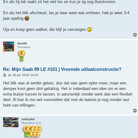
En als hij lek raakt zit het niet los en kun je iig nog thuiskomen.
En als het blik afscheurt, las je daar weer wat omheen, heb je weer 3-4
jaar speling
Oja en koop geen walker, die blijf je vervangen
davidd
Donateur
Re: Mijn Saab 99 LE #101 | Vreemde uitlaatconstructie?
B
do 30 jul, 2020 16:47
e
r
Het blik was al eerder gelast, dus dat was geen optie meer, maar een
i
demper kost geen drol gelukkig. Het is inderdaad een idee om er een
c
h
extra buisje tussen te lassen, is aanzienlijk minder werk dan een flexibel
t
deel. Al kan ik me wel voorstellen dat met de laatste je nog minder last
hebt van trillingen.
turbopilot
Donateur (7x)