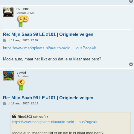
Rico1303
Donateur (2x)
Re: Mijn Saab 99 LE #101 | Originele velgen
B
di 11 aug, 2020 12:09
e
r
https://www.marktplaats.nl/a/auto-s/old ... ousPage=lr
i
c
h
Mooie auto, maar het lijkt er op dat je er klaar mee bent?
t
davidd
Donateur
Re: Mijn Saab 99 LE #101 | Originele velgen
B
di 11 aug, 2020 12:12
e
r
i
Rico1303 schreef:
↑
c
h
https://www.marktplaats.nl/a/auto-s/old ... ousPage=lr
t
Mooie auto, maar het lijkt er op dat je er klaar mee bent?