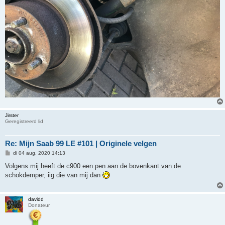
Jirster
Geregistreerd lid
Re: Mijn Saab 99 LE #101 | Originele velgen
B
di 04 aug, 2020 14:13
e
r
Volgens mij heeft de c900 een pen aan de bovenkant van de
i
schokdemper, iig die van mij dan
c
h
t
davidd
Donateur