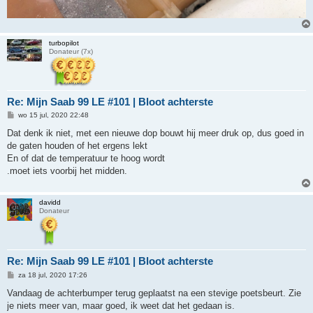
turbopilot
Donateur (7x)
Re: Mijn Saab 99 LE #101 | Bloot achterste
B
wo 15 jul, 2020 22:48
e
r
Dat denk ik niet, met een nieuwe dop bouwt hij meer druk op, dus goed in
i
de gaten houden of het ergens lekt
c
h
En of dat de temperatuur te hoog wordt
t
.moet iets voorbij het midden.
davidd
Donateur
Re: Mijn Saab 99 LE #101 | Bloot achterste
B
za 18 jul, 2020 17:26
e
r
Vandaag de achterbumper terug geplaatst na een stevige poetsbeurt. Zie
i
je niets meer van, maar goed, ik weet dat het gedaan is.
c