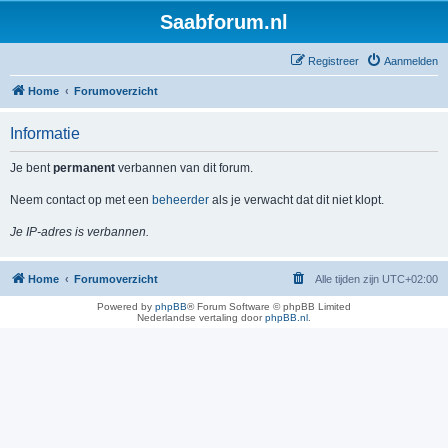
Saabforum.nl
Registreer
Aanmelden
Home
Forumoverzicht
Informatie
Je bent
permanent
verbannen van dit forum.
Neem contact op met een
beheerder
als je verwacht dat dit niet klopt.
Je IP-adres is verbannen.
Home
Forumoverzicht
Alle tijden zijn
UTC+02:00
Powered by
phpBB
® Forum Software © phpBB Limited
Nederlandse vertaling door
phpBB.nl
.