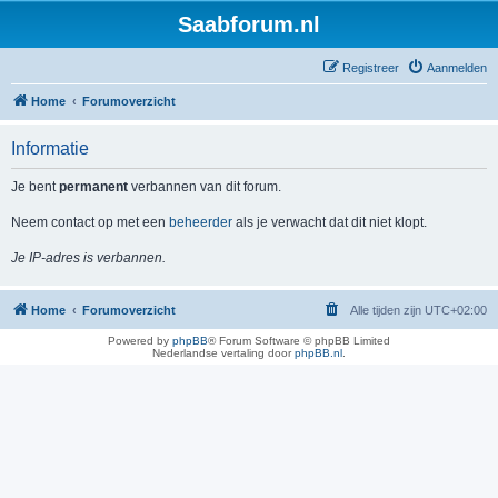
Saabforum.nl
Registreer
Aanmelden
Home
Forumoverzicht
Informatie
Je bent
permanent
verbannen van dit forum.
Neem contact op met een
beheerder
als je verwacht dat dit niet klopt.
Je IP-adres is verbannen.
Home
Forumoverzicht
Alle tijden zijn
UTC+02:00
Powered by
phpBB
® Forum Software © phpBB Limited
Nederlandse vertaling door
phpBB.nl
.