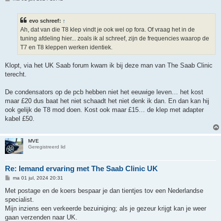
e
r
i
evo schreef:
↑
c
h
Ah, dat van die T8 klep vindt je ook wel op fora. Of vraag het in de
t
tuning afdeling hier... zoals ik al schreef, zijn de frequencies waarop de
T7 en T8 kleppen werken identiek.
Klopt, via het UK Saab forum kwam ik bij deze man van The Saab Clinic
terecht.
De condensators op de pcb hebben niet het eeuwige leven… het kost
maar £20 dus baat het niet schaadt het niet denk ik dan. En dan kan hij
ook gelijk de T8 mod doen. Kost ook maar £15… de klep met adapter
kabel £50.
MVE
Geregistreerd lid
Re: Iemand ervaring met The Saab Clinic UK
B
ma 01 jul, 2024 20:31
e
r
Met postage en de koers bespaar je dan tientjes tov een Nederlandse
i
specialist.
c
h
Mijn inziens een verkeerde bezuiniging; als je gezeur krijgt kan je weer
t
gaan verzenden naar UK.