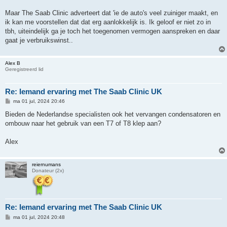
Maar The Saab Clinic adverteert dat 'ie de auto's veel zuiniger maakt, en
ik kan me voorstellen dat dat erg aanlokkelijk is. Ik geloof er niet zo in
tbh, uiteindelijk ga je toch het toegenomen vermogen aanspreken en daar
gaat je verbruikswinst..
Alex B
Geregistreerd lid
Re: Iemand ervaring met The Saab Clinic UK
B
ma 01 jul, 2024 20:46
e
r
Bieden de Nederlandse specialisten ook het vervangen condensatoren en
i
ombouw naar het gebruik van een T7 of T8 klep aan?
c
h
t
Alex
reiernumans
Donateur (2x)
Re: Iemand ervaring met The Saab Clinic UK
B
ma 01 jul, 2024 20:48
e