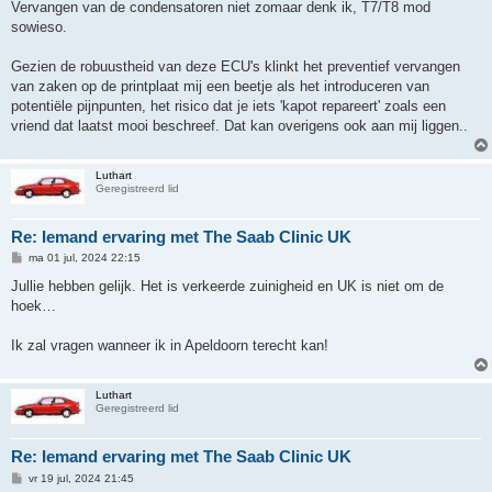
r
Vervangen van de condensatoren niet zomaar denk ik, T7/T8 mod
i
sowieso.
c
h
t
Gezien de robuustheid van deze ECU's klinkt het preventief vervangen
van zaken op de printplaat mij een beetje als het introduceren van
potentiële pijnpunten, het risico dat je iets 'kapot repareert' zoals een
vriend dat laatst mooi beschreef. Dat kan overigens ook aan mij liggen..
Luthart
Geregistreerd lid
Re: Iemand ervaring met The Saab Clinic UK
B
ma 01 jul, 2024 22:15
e
r
Jullie hebben gelijk. Het is verkeerde zuinigheid en UK is niet om de
i
hoek…
c
h
t
Ik zal vragen wanneer ik in Apeldoorn terecht kan!
Luthart
Geregistreerd lid
Re: Iemand ervaring met The Saab Clinic UK
B
vr 19 jul, 2024 21:45
e