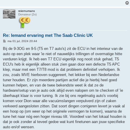
reiernumans
Donateur (2x)
Re: Iemand ervaring met The Saab Clinic UK
B
ma 01 jul, 2024 20:44
e
r
Bij de 9-3OG en 9-5 (T5 en T7 auto's) zit de ECU in het interieur van de
i
auto op een plek waar 'ie niet of nauwelijks trillingen of overmatige hitte
c
h
verduren krijgt. Ik heb een T7 ECU eigenlijk nog nooit stuk gehad, T5
t
ECU's heb ik eigenlijk alleen stuk zien gaan door een defecte T5 APC
klep, maar met een T7/T8 mod is dat probleem definitief verholpen. Ik
zou, zoals MVE hierboven suggereert, het lekker bij een Nederlandse
tuner houden. Er zijn meerdere partijen actief die je hierbij heel goed
kunnen helpen, en van de twee bekendste weet ik dat ze de
hardware/setup van je auto ook altijd even nalopen om te checken of 'ie
überhaupt klaar is voor tuning. Ik zie bij ons regelmatig auto's voorbij
komen voor Dion waar alle vacuümslangen verpulverd zijn of zaken
verkeerd aangesloten zitten. Dat soort dingen corrigeren levert je vaak al
een hoop op (om weer op het originele vermogen te komen), waarna de
tune het naar nóg een hoger niveau tilt. Voordeel van het lokaal houden is
dat je ook zonder al teveel gedoe wat kunt finetunen aan jouw specifieke
auto en/of wensen.