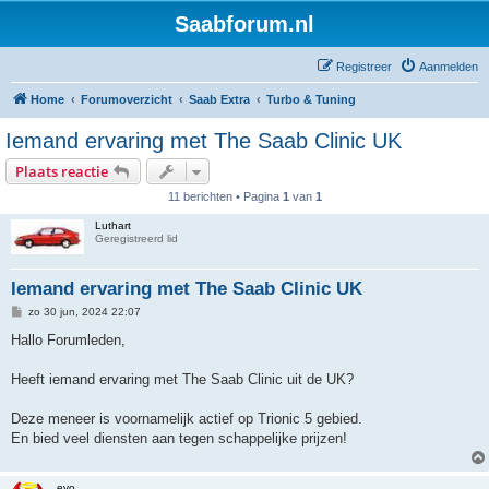
Saabforum.nl
Registreer
Aanmelden
Home
Forumoverzicht
Saab Extra
Turbo & Tuning
Iemand ervaring met The Saab Clinic UK
Plaats reactie
11 berichten • Pagina
1
van
1
Luthart
Geregistreerd lid
Iemand ervaring met The Saab Clinic UK
B
zo 30 jun, 2024 22:07
e
r
Hallo Forumleden,
i
c
h
Heeft iemand ervaring met The Saab Clinic uit de UK?
t
Deze meneer is voornamelijk actief op Trionic 5 gebied.
En bied veel diensten aan tegen schappelijke prijzen!
evo