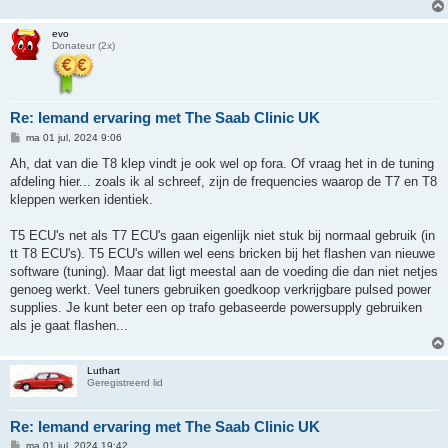
evo
Donateur (2x)
Re: Iemand ervaring met The Saab Clinic UK
B
ma 01 jul, 2024 9:06
e
r
Ah, dat van die T8 klep vindt je ook wel op fora. Of vraag het in de tuning
i
afdeling hier... zoals ik al schreef, zijn de frequencies waarop de T7 en T8
c
h
kleppen werken identiek.
t
T5 ECU's net als T7 ECU's gaan eigenlijk niet stuk bij normaal gebruik (in
tt T8 ECU's). T5 ECU's willen wel eens bricken bij het flashen van nieuwe
software (tuning). Maar dat ligt meestal aan de voeding die dan niet netjes
genoeg werkt. Veel tuners gebruiken goedkoop verkrijgbare pulsed power
supplies. Je kunt beter een op trafo gebaseerde powersupply gebruiken
als je gaat flashen...
Luthart
Geregistreerd lid
Re: Iemand ervaring met The Saab Clinic UK
B
ma 01 jul, 2024 19:42