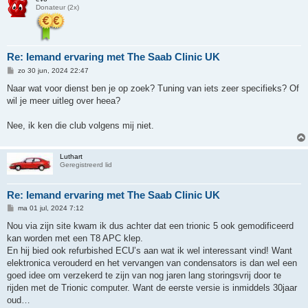
Donateur (2x)
Re: Iemand ervaring met The Saab Clinic UK
B
zo 30 jun, 2024 22:47
e
r
Naar wat voor dienst ben je op zoek? Tuning van iets zeer specifieks? Of
i
wil je meer uitleg over heea?
c
h
t
Nee, ik ken die club volgens mij niet.
Luthart
Geregistreerd lid
Re: Iemand ervaring met The Saab Clinic UK
B
ma 01 jul, 2024 7:12
e
r
Nou via zijn site kwam ik dus achter dat een trionic 5 ook gemodificeerd
i
kan worden met een T8 APC klep.
c
h
En hij bied ook refurbished ECU’s aan wat ik wel interessant vind! Want
t
elektronica verouderd en het vervangen van condensators is dan wel een
goed idee om verzekerd te zijn van nog jaren lang storingsvrij door te
rijden met de Trionic computer. Want de eerste versie is inmiddels 30jaar
oud…