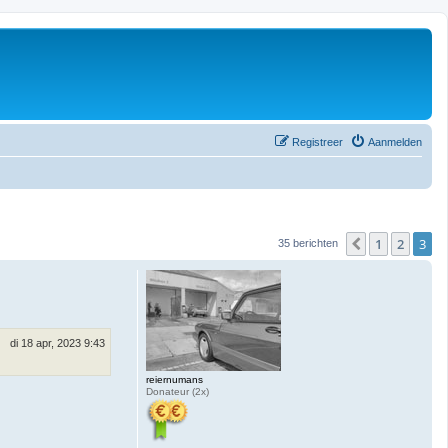
Registreer
Aanmelden
1
2
3
Vorige
35 berichten
di 18 apr, 2023 9:43
reiernumans
Donateur (2x)