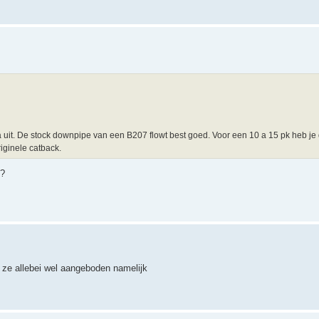
 extra uit. De stock downpipe van een B207 flowt best goed. Voor een 10 a 15 pk heb 
iginele catback.
t?
e ze allebei wel aangeboden namelijk