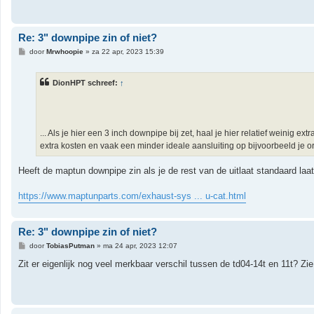
Re: 3" downpipe zin of niet?
B
door
Mrwhoopie
»
za 22 apr, 2023 15:39
e
r
i
DionHPT schreef:
↑
c
h
t
... Als je hier een 3 inch downpipe bij zet, haal je hier relatief weinig
extra kosten en vaak een minder ideale aansluiting op bijvoorbeeld je or
Heeft de maptun downpipe zin als je de rest van de uitlaat standaard laa
https://www.maptunparts.com/exhaust-sys ... u-cat.html
Re: 3" downpipe zin of niet?
B
door
TobiasPutman
»
ma 24 apr, 2023 12:07
e
r
Zit er eigenlijk nog veel merkbaar verschil tussen de td04-14t en 11t? Zi
i
c
h
t