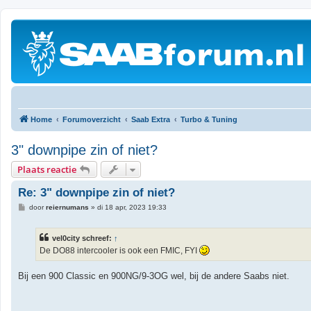
Home
Forumoverzicht
Saab Extra
Turbo & Tuning
3" downpipe zin of niet?
Plaats reactie
Re: 3" downpipe zin of niet?
B
door
reiernumans
»
di 18 apr, 2023 19:33
e
r
i
vel0city schreef:
↑
c
h
De DO88 intercooler is ook een FMIC, FYI
t
Bij een 900 Classic en 900NG/9-3OG wel, bij de andere Saabs niet.