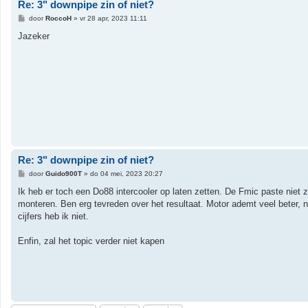
Re: 3" downpipe zin of niet?
B
door
RoccoH
»
vr 28 apr, 2023 11:11
e
r
Jazeker
i
c
h
t
Re: 3" downpipe zin of niet?
B
door
Guido900T
»
do 04 mei, 2023 20:27
e
r
Ik heb er toch een Do88 intercooler op laten zetten. De Fmic paste niet 
i
monteren. Ben erg tevreden over het resultaat. Motor ademt veel beter, n
c
h
cijfers heb ik niet.
t
Enfin, zal het topic verder niet kapen