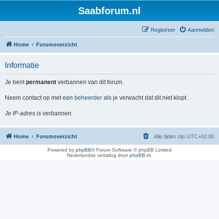
Saabforum.nl
Registreer
Aanmelden
Home
Forumoverzicht
Informatie
Je bent
permanent
verbannen van dit forum.
Neem contact op met een
beheerder
als je verwacht dat dit niet klopt.
Je IP-adres is verbannen.
Home
Forumoverzicht
Alle tijden zijn
UTC+02:00
Powered by
phpBB
® Forum Software © phpBB Limited
Nederlandse vertaling door
phpBB.nl
.