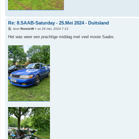
Re: 8.SAAB-Saturday - 25.Mei 2024 - Duitsland
B
door
RonnieW
»
zo 26 mei, 2024 7:13
e
r
Het was weer een prachtige middag met veel mooie Saabs.
i
c
h
t