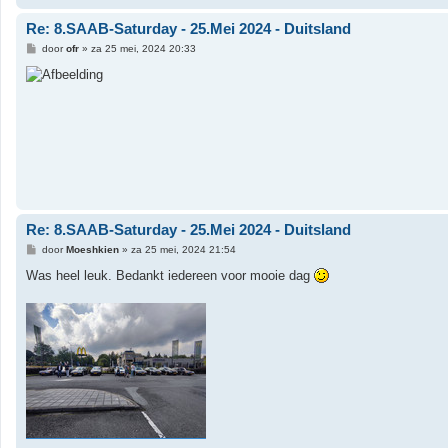
Re: 8.SAAB-Saturday - 25.Mei 2024 - Duitsland
B
door
ofr
»
za 25 mei, 2024 20:33
e
r
i
c
h
t
Re: 8.SAAB-Saturday - 25.Mei 2024 - Duitsland
B
door
Moeshkien
»
za 25 mei, 2024 21:54
e
r
Was heel leuk. Bedankt iedereen voor mooie dag
i
c
h
t