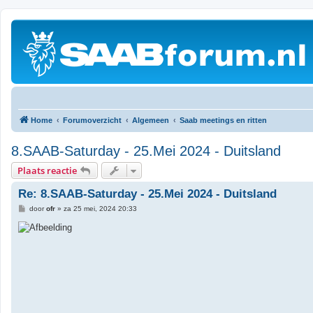
Home
Forumoverzicht
Algemeen
Saab meetings en ritten
8.SAAB-Saturday - 25.Mei 2024 - Duitsland
Plaats reactie
Re: 8.SAAB-Saturday - 25.Mei 2024 - Duitsland
B
door
ofr
»
za 25 mei, 2024 20:33
e
r
i
c
h
t