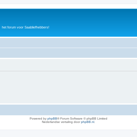
het forum voor Saabliefhebbers!
Powered by
phpBB
® Forum Software © phpBB Limited
Nederlandse vertaling door
phpBB.nl
.