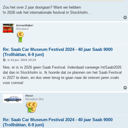
Zou het over 2 jaar doorgaan? Want we hebben
In 2026 ook het internationale festival in Stockholm…
lennardbijker
Donateur
Re: Saab Car Museum Festival 2024 - 40 jaar Saab 9000
(Trollhättan, 6-9 juni)
B
vr 14 jun, 2024 23:24
e
r
Nee, er is in 2026 geen Saab Festival. Inderdaad vanwege IntSaab2026
i
dat dan in Stockholm is. Ik hoorde dat ze plannen om het Saab Festival
c
h
in 2027 te doen, en dus weer terug te gaan naar de oneven jaren zoals
t
voor corona!
theun
Donateur (3x)
Re: Saab Car Museum Festival 2024 - 40 jaar Saab 9000
(Trollhättan, 6-9 juni)