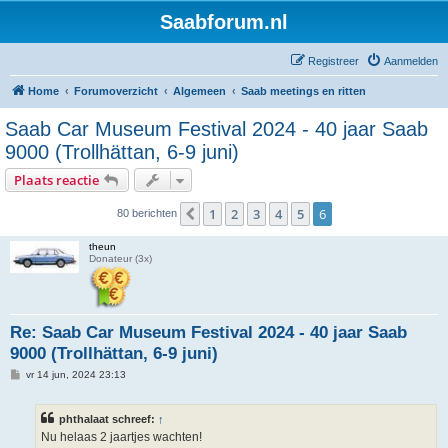
Saabforum.nl
Registreer
Aanmelden
Home
Forumoverzicht
Algemeen
Saab meetings en ritten
Saab Car Museum Festival 2024 - 40 jaar Saab
9000 (Trollhättan, 6-9 juni)
Plaats reactie
1
2
3
4
5
6
Vorige
80 berichten
theun
Donateur (3x)
Re: Saab Car Museum Festival 2024 - 40 jaar Saab
9000 (Trollhättan, 6-9 juni)
B
vr 14 jun, 2024 23:13
e
r
i
phthalaat schreef:
↑
c
h
Nu helaas 2 jaartjes wachten!
t