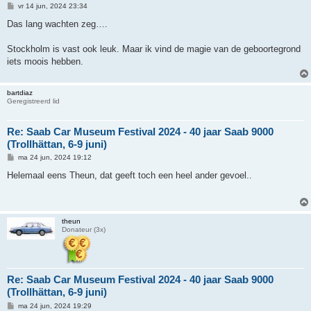
B
vr 14 jun, 2024 23:34
e
r
Das lang wachten zeg….
i
c
h
Stockholm is vast ook leuk. Maar ik vind de magie van de geboortegrond
t
iets moois hebben.
bartdiaz
Geregistreerd lid
Re: Saab Car Museum Festival 2024 - 40 jaar Saab 9000
(Trollhättan, 6-9 juni)
B
ma 24 jun, 2024 19:12
e
r
Helemaal eens Theun, dat geeft toch een heel ander gevoel..
i
c
h
t
theun
Donateur (3x)
Re: Saab Car Museum Festival 2024 - 40 jaar Saab 9000
(Trollhättan, 6-9 juni)
B
ma 24 jun, 2024 19:29