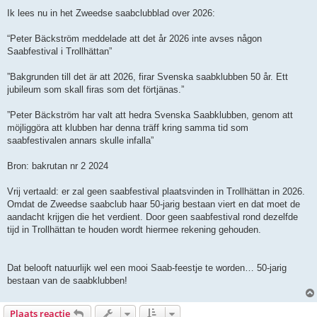
e
r
Ik lees nu in het Zweedse saabclubblad over 2026:
i
c
h
“Peter Bäckström meddelade att det år 2026 inte avses någon
t
Saabfestival i Trollhättan”
”Bakgrunden till det är att 2026, firar Svenska saabklubben 50 år. Ett
jubileum som skall firas som det förtjänas.”
”Peter Bäckström har valt att hedra Svenska Saabklubben, genom att
möjliggöra att klubben har denna träff kring samma tid som
saabfestivalen annars skulle infalla”
Bron: bakrutan nr 2 2024
Vrij vertaald: er zal geen saabfestival plaatsvinden in Trollhättan in 2026.
Omdat de Zweedse saabclub haar 50-jarig bestaan viert en dat moet de
aandacht krijgen die het verdient. Door geen saabfestival rond dezelfde
tijd in Trollhättan te houden wordt hiermee rekening gehouden.
Dat belooft natuurlijk wel een mooi Saab-feestje te worden… 50-jarig
bestaan van de saabklubben!
Plaats reactie