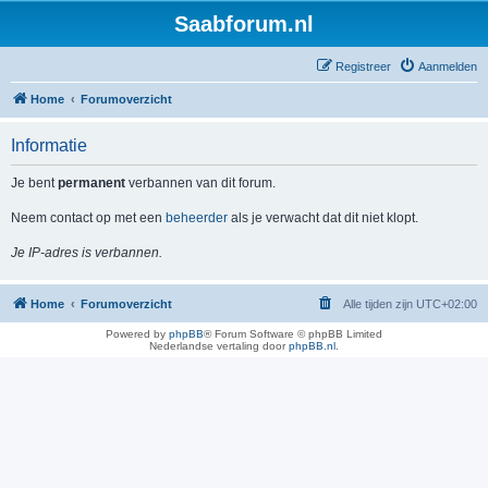
Saabforum.nl
Registreer
Aanmelden
Home
Forumoverzicht
Informatie
Je bent
permanent
verbannen van dit forum.
Neem contact op met een
beheerder
als je verwacht dat dit niet klopt.
Je IP-adres is verbannen.
Home
Forumoverzicht
Alle tijden zijn
UTC+02:00
Powered by
phpBB
® Forum Software © phpBB Limited
Nederlandse vertaling door
phpBB.nl
.