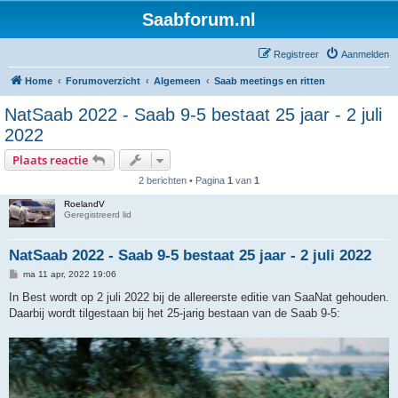
Saabforum.nl
Registreer
Aanmelden
Home
Forumoverzicht
Algemeen
Saab meetings en ritten
NatSaab 2022 - Saab 9-5 bestaat 25 jaar - 2 juli
2022
Plaats reactie
2 berichten • Pagina
1
van
1
RoelandV
Geregistreerd lid
NatSaab 2022 - Saab 9-5 bestaat 25 jaar - 2 juli 2022
B
ma 11 apr, 2022 19:06
e
r
In Best wordt op 2 juli 2022 bij de allereerste editie van SaaNat gehouden.
i
Daarbij wordt tilgestaan bij het 25-jarig bestaan van de Saab 9-5:
c
h
t