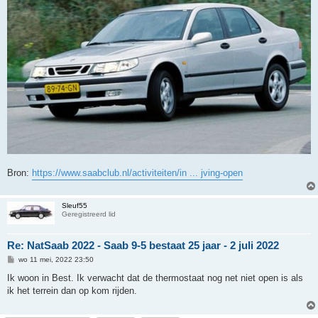
Bron:
https://www.saabclub.nl/activiteiten/in ... jving-open
Sleuf55
Geregistreerd lid
Re: NatSaab 2022 - Saab 9-5 bestaat 25 jaar - 2 juli 2022
B
wo 11 mei, 2022 23:50
e
r
Ik woon in Best. Ik verwacht dat de thermostaat nog net niet open is als
i
ik het terrein dan op kom rijden.
c
h
t