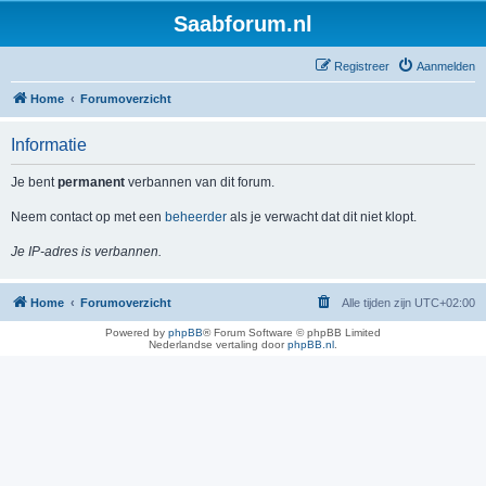
Saabforum.nl
Registreer
Aanmelden
Home
Forumoverzicht
Informatie
Je bent
permanent
verbannen van dit forum.
Neem contact op met een
beheerder
als je verwacht dat dit niet klopt.
Je IP-adres is verbannen.
Home
Forumoverzicht
Alle tijden zijn
UTC+02:00
Powered by
phpBB
® Forum Software © phpBB Limited
Nederlandse vertaling door
phpBB.nl
.