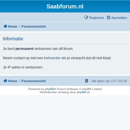
Saabforum.nl
Registreer
Aanmelden
Home
Forumoverzicht
Informatie
Je bent
permanent
verbannen van dit forum.
Neem contact op met een
beheerder
als je verwacht dat dit niet klopt.
Je IP-adres is verbannen.
Home
Forumoverzicht
Alle tijden zijn
UTC+02:00
Powered by
phpBB
® Forum Software © phpBB Limited
Nederlandse vertaling door
phpBB.nl
.