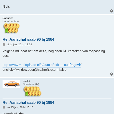
Niels
Sapphire
Donateur (7x)
Re: Aanschaf saab 90 bj 1984
B
di 14 jan, 2014 12:29
e
r
Volgens mij gaat het om deze, nog geen NL kenteken van toepassing
i
dus.
c
h
t
http://www.marktplaats.nl/a/auto-s/oldt ... ousPage=lr
"
onclick="window.open(this.href);return false;
esalet
Donateur (8x)
Re: Aanschaf saab 90 bj 1984
B
wo 15 jan, 2014 15:13
e
r
Inderdaad, thnx.