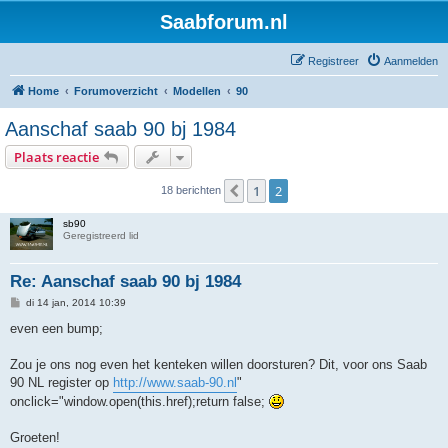
Saabforum.nl
Registreer
Aanmelden
Home
Forumoverzicht
Modellen
90
Aanschaf saab 90 bj 1984
Plaats reactie
1
2
Vorige
18 berichten
sb90
Geregistreerd lid
Re: Aanschaf saab 90 bj 1984
B
di 14 jan, 2014 10:39
e
r
even een bump;
i
c
h
Zou je ons nog even het kenteken willen doorsturen? Dit, voor ons Saab
t
90 NL register op
http://www.saab-90.nl
"
onclick="window.open(this.href);return false;
Groeten!