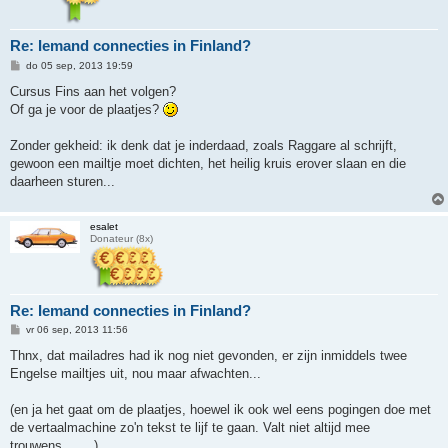
Re: Iemand connecties in Finland?
B
do 05 sep, 2013 19:59
e
r
Cursus Fins aan het volgen?
i
Of ga je voor de plaatjes?
c
h
t
Zonder gekheid: ik denk dat je inderdaad, zoals Raggare al schrijft,
gewoon een mailtje moet dichten, het heilig kruis erover slaan en die
daarheen sturen...
esalet
Donateur (8x)
Re: Iemand connecties in Finland?
B
vr 06 sep, 2013 11:56
e
r
Thnx, dat mailadres had ik nog niet gevonden, er zijn inmiddels twee
i
Engelse mailtjes uit, nou maar afwachten...
c
h
t
(en ja het gaat om de plaatjes, hoewel ik ook wel eens pogingen doe met
de vertaalmachine zo'n tekst te lijf te gaan. Valt niet altijd mee
trouwens........)