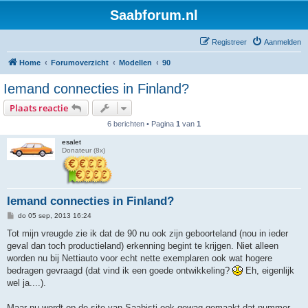
Saabforum.nl
Registreer
Aanmelden
Home
Forumoverzicht
Modellen
90
Iemand connecties in Finland?
Plaats reactie
6 berichten • Pagina
1
van
1
esalet
Donateur (8x)
Iemand connecties in Finland?
B
do 05 sep, 2013 16:24
e
r
Tot mijn vreugde zie ik dat de 90 nu ook zijn geboorteland (nou in ieder
i
geval dan toch productieland) erkenning begint te krijgen. Niet alleen
c
h
worden nu bij Nettiauto voor echt nette exemplaren ook wat hogere
t
bedragen gevraagd (dat vind ik een goede ontwikkeling?
Eh, eigenlijk
wel ja....).
Maar nu wordt op de site van Saabisti ook gewag gemaakt dat nummer