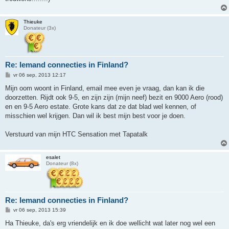
Thieuke
Donateur (3x)
Re: Iemand connecties in Finland?
B
vr 06 sep, 2013 12:17
e
r
Mijn oom woont in Finland, email mee even je vraag, dan kan ik die
i
doorzetten. Rijdt ook 9-5, en zijn zijn (mijn neef) bezit en 9000 Aero (rood)
c
h
en en 9-5 Aero estate. Grote kans dat ze dat blad wel kennen, of
t
misschien wel krijgen. Dan wil ik best mijn best voor je doen.
Verstuurd van mijn HTC Sensation met Tapatalk
esalet
Donateur (8x)
Re: Iemand connecties in Finland?
B
vr 06 sep, 2013 15:39
e
r
Ha Thieuke, da's erg vriendelijk en ik doe wellicht wat later nog wel een
i