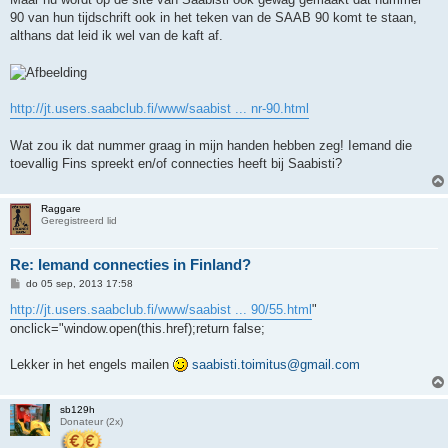
90 van hun tijdschrift ook in het teken van de SAAB 90 komt te staan,
althans dat leid ik wel van de kaft af.
http://jt.users.saabclub.fi/www/saabist ... nr-90.html
Wat zou ik dat nummer graag in mijn handen hebben zeg! Iemand die
toevallig Fins spreekt en/of connecties heeft bij Saabisti?
Raggare
Geregistreerd lid
Re: Iemand connecties in Finland?
B
do 05 sep, 2013 17:58
e
r
http://jt.users.saabclub.fi/www/saabist ... 90/55.html
"
i
onclick="window.open(this.href);return false;
c
h
t
Lekker in het engels mailen
saabisti.toimitus@gmail.com
sb129h
Donateur (2x)