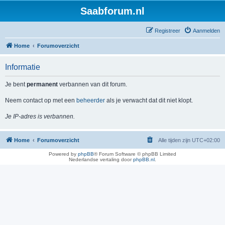
Saabforum.nl
Registreer
Aanmelden
Home
Forumoverzicht
Informatie
Je bent
permanent
verbannen van dit forum.
Neem contact op met een
beheerder
als je verwacht dat dit niet klopt.
Je IP-adres is verbannen.
Home
Forumoverzicht
Alle tijden zijn
UTC+02:00
Powered by
phpBB
® Forum Software © phpBB Limited
Nederlandse vertaling door
phpBB.nl
.