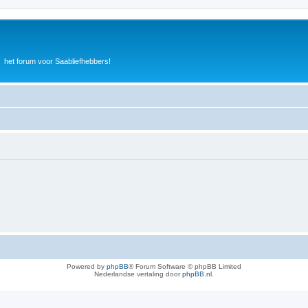
het forum voor Saabliefhebbers!
Powered by
phpBB
® Forum Software © phpBB Limited
Nederlandse vertaling door
phpBB.nl
.